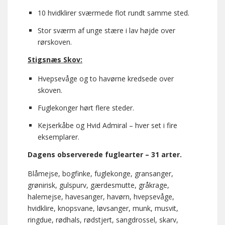
10 hvidklirer sværmede flot rundt samme sted.
Stor sværm af unge stære i lav højde over
rørskoven.
Stigsnæs Skov:
Hvepsevåge og to havørne kredsede over
skoven.
Fuglekonger hørt flere steder.
Kejserkåbe og Hvid Admiral – hver set i fire
eksemplarer.
Dagens observerede fuglearter – 31 arter.
Blåmejse, bogfinke, fuglekonge, gransanger,
grønirisk, gulspurv, gærdesmutte, gråkrage,
halemejse, havesanger, havørn, hvepsevåge,
hvidklire, knopsvane, løvsanger, munk, musvit,
ringdue, rødhals, rødstjert, sangdrossel, skarv,