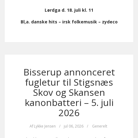
Lørdga d. 18. juli kl. 11
Bl,a. danske hits – irsk folkemusik – zydeco
Bisserup annonceret
fugletur til Stigsnæs
Skov og Skansen
kanonbatteri – 5. juli
2026
Af
Lykke Jensen
/
jul 06, 2026
/
Generelt