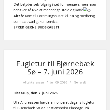
Det betyder selvfølgelig intet for menuen, men man
behøver så ikke at medbringe stole og kaffe
Altså:
Kom til Foramlingshuset
kl. 18
og medbring
som sædvanligt kun service.
SPRED GERNE BUDSKABET!
Fugletur til Bjørnebæk
Sø – 7. juni 2026
Af
Lykke Jensen
/
jun 09, 2026
/
Generelt
Bisserup, den 7. juni 2026
Ulla Andreassen havde annonceret dagens fugletur
til Bjørnebæk Sø via Kristiansholm Plantage. På