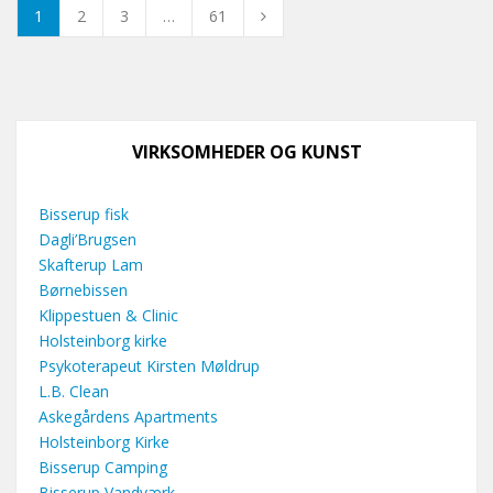
1
2
3
…
61
VIRKSOMHEDER OG KUNST
Bisserup fisk
Dagli’Brugsen
Skafterup Lam
Børnebissen
Klippestuen & Clinic
Holsteinborg kirke
Psykoterapeut Kirsten Møldrup
L.B. Clean
Askegårdens Apartments
Holsteinborg Kirke
Bisserup Camping
Bisserup Vandværk