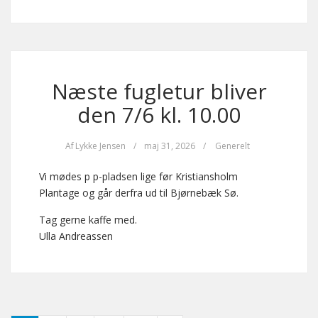
Næste fugletur bliver
den 7/6 kl. 10.00
Af
Lykke Jensen
/
maj 31, 2026
/
Generelt
Vi mødes p p-pladsen lige før Kristiansholm
Plantage og går derfra ud til Bjørnebæk Sø.
Tag gerne kaffe med.
Ulla Andreassen