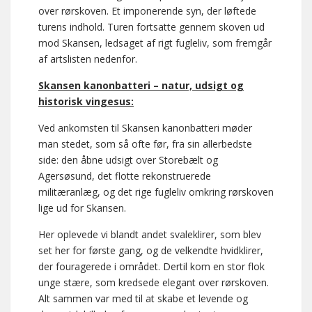
over rørskoven. Et imponerende syn, der løftede
turens indhold. Turen fortsatte gennem skoven ud
mod Skansen, ledsaget af rigt fugleliv, som fremgår
af artslisten nedenfor.
Skansen kanonbatteri – natur, udsigt og
historisk vingesus:
Ved ankomsten til Skansen kanonbatteri møder
man stedet, som så ofte før, fra sin allerbedste
side: den åbne udsigt over Storebælt og
Agersøsund, det flotte rekonstruerede
militæranlæg, og det rige fugleliv omkring rørskoven
lige ud for Skansen.
Her oplevede vi blandt andet svaleklirer, som blev
set her for første gang, og de velkendte hvidklirer,
der fouragerede i området. Dertil kom en stor flok
unge stære, som kredsede elegant over rørskoven.
Alt sammen var med til at skabe et levende og