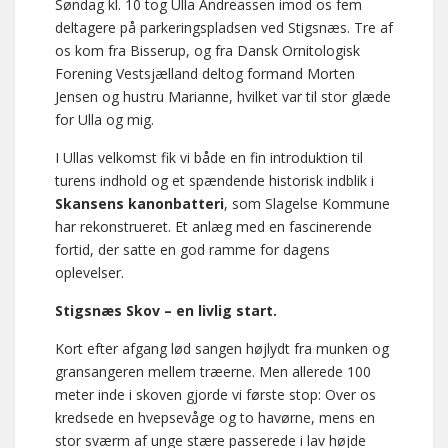
Søndag kl. 10 tog Ulla Andreassen imod os fem
deltagere på parkeringspladsen ved Stigsnæs. Tre af
os kom fra Bisserup, og fra Dansk Ornitologisk
Forening Vestsjælland deltog formand Morten
Jensen og hustru Marianne, hvilket var til stor glæde
for Ulla og mig.
I Ullas velkomst fik vi både en fin introduktion til
turens indhold og et spændende historisk indblik i
Skansens kanonbatteri
, som Slagelse Kommune
har rekonstrueret. Et anlæg med en fascinerende
fortid, der satte en god ramme for dagens
oplevelser.
Stigsnæs Skov – en livlig start.
Kort efter afgang lød sangen højlydt fra munken og
gransangeren mellem træerne. Men allerede 100
meter inde i skoven gjorde vi første stop: Over os
kredsede en hvepsevåge og to havørne, mens en
stor sværm af unge stære passerede i lav højde