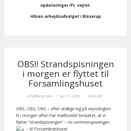
opdateringer ift. vejret.
Hilsen arbejdsudvalget i Bisserup
OBS!! Strandspisningen
i morgen er flyttet til
Forsamlingshuset
Af
Lykke Jensen
/
jun 11, 2026
/
Generelt
OBS, OBS, OBS – efter utallige kig på vejrudsigten
til i morgen aften har madholdet besluttet, at vi
flytter “strandspisningen” – nu sommerspisningen
– til Forsamlingshuset.