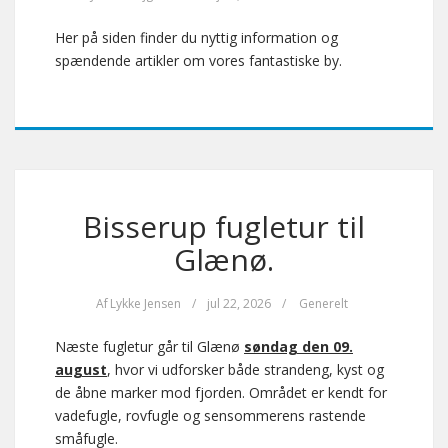
Her på siden finder du nyttig information og
spændende artikler om vores fantastiske by.
Bisserup fugletur til
Glænø.
Af
Lykke Jensen
/
jul 22, 2026
/
Generelt
Næste fugletur går til Glænø
søndag den 09.
august
, hvor vi udforsker både strandeng, kyst og
de åbne marker mod fjorden. Området er kendt for
vadefugle, rovfugle og sensommerens rastende
småfugle.