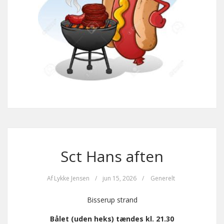
Sct Hans aften
Af
Lykke Jensen
/
jun 15, 2026
/
Generelt
Bisserup strand
Bålet (uden heks) tændes kl. 21.30