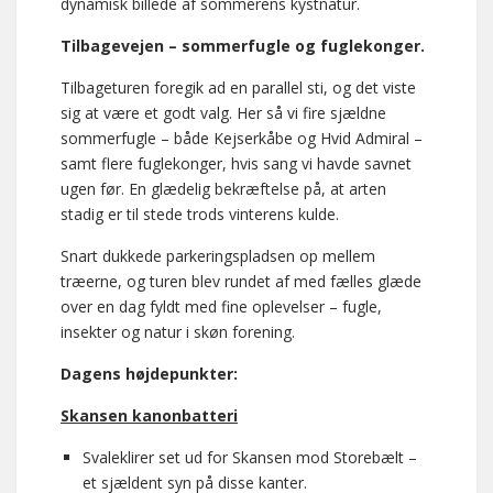
dynamisk billede af sommerens kystnatur.
Tilbagevejen – sommerfugle og fuglekonger.
Tilbageturen foregik ad en parallel sti, og det viste
sig at være et godt valg. Her så vi fire sjældne
sommerfugle – både Kejserkåbe og Hvid Admiral –
samt flere fuglekonger, hvis sang vi havde savnet
ugen før. En glædelig bekræftelse på, at arten
stadig er til stede trods vinterens kulde.
Snart dukkede parkeringspladsen op mellem
træerne, og turen blev rundet af med fælles glæde
over en dag fyldt med fine oplevelser – fugle,
insekter og natur i skøn forening.
Dagens højdepunkter:
Skansen kanonbatteri
Svaleklirer set ud for Skansen mod Storebælt –
et sjældent syn på disse kanter.