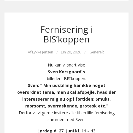
Fernisering i
BIS’koppen
Af
Lykke Jensen
/
jun 20, 2026
/
Generelt
Nu kan vi snart vise
Sven Korsgaard´s
billeder i BIS’koppen.
Sven: ” Min udstilling har ikke noget
overordnet tema, men skal afspejle, hvad der
interesserer mig nu og i fortiden: Smukt,
morsomt, overraskende, grotesk etc.”
Derfor vil vi gerne invitere alle til en lille fernisering
sammen med Sven:
Lørdag d. 27. Juni kl. 11 – 13