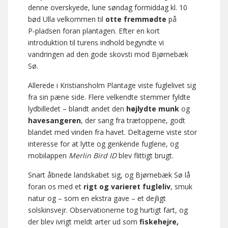
denne overskyede, lune søndag formiddag kl. 10
bød Ulla velkommen til
otte fremmødte
på
P‑pladsen foran plantagen. Efter en kort
introduktion til turens indhold begyndte vi
vandringen ad den gode skovsti mod Bjørnebæk
Sø.
Allerede i Kristiansholm Plantage viste fuglelivet sig
fra sin pæne side. Flere velkendte stemmer fyldte
lydbilledet – blandt andet den
højlydte munk
og
havesangeren
, der sang fra trætoppene, godt
blandet med vinden fra havet. Deltagerne viste stor
interesse for at lytte og genkende fuglene, og
mobilappen
Merlin Bird ID
blev flittigt brugt.
Snart åbnede landskabet sig, og Bjørnebæk Sø lå
foran os med et
rigt og varieret fugleliv
, smuk
natur og – som en ekstra gave – et dejligt
solskinsvejr. Observationerne tog hurtigt fart, og
der blev ivrigt meldt arter ud som
fiskehejre,