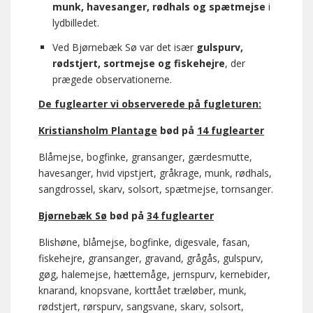
munk, havesanger, rødhals og spætmejse
i
lydbilledet.
Ved Bjørnebæk Sø var det især
gulspurv,
rødstjert, sortmejse og fiskehejre
, der
prægede observationerne.
De fuglearter vi observerede på fugleturen:
Kristiansholm Plantage
bød på
14 fuglearter
Blåmejse, bogfinke, gransanger, gærdesmutte,
havesanger, hvid vipstjert, gråkrage, munk, rødhals,
sangdrossel, skarv, solsort, spætmejse, tornsanger.
Bjørnebæk Sø
bød på
34 fuglearter
Blishøne, blåmejse, bogfinke, digesvale, fasan,
fiskehejre, gransanger, gravand, grågås, gulspurv,
gøg, halemejse, hættemåge, jernspurv, kernebider,
knarand, knopsvane, korttået træløber, munk,
rødstjert, rørspurv, sangsvane, skarv, solsort,