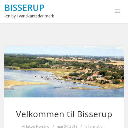
BISSERUP
-en by i vandkantsdanmark
Velkommen til Bisserup
Af
Jakob Højgård
/
maj 04, 2018
/
Information