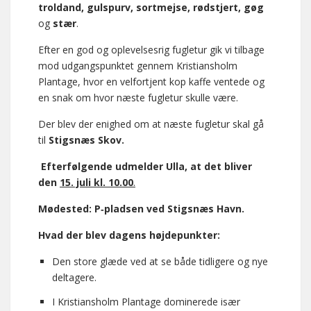
troldand, gulspurv, sortmejse, rødstjert, gøg
og
stær
.
Efter en god og oplevelsesrig fugletur gik vi tilbage
mod udgangspunktet gennem Kristiansholm
Plantage, hvor en velfortjent kop kaffe ventede og
en snak om hvor næste fugletur skulle være.
Der blev der enighed om at næste fugletur skal gå
til
Stigsnæs Skov.
Efterfølgende udmelder Ulla, at det bliver
den
15. juli kl. 10.00
.
Mødested: P‑pladsen ved Stigsnæs Havn.
Hvad der blev dagens højdepunkter:
Den store glæde ved at se både tidligere og nye
deltagere.
I Kristiansholm Plantage dominerede især