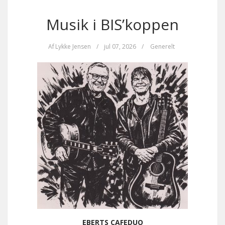
Musik i BIS’koppen
Af
Lykke Jensen
/
jul 07, 2026
/
Generelt
EBERTS CAFEDUO