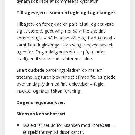
dynamisk billede af sommerens kystnatur.
Tilbagevejen – sommerfugle og fuglekonger.
Tilbageturen foregik ad en parallel sti, og det viste
sig at være et godt valg. Her så vi fire sjældne
sommerfugle – både Kejserkåbe og Hvid Admiral –
samt flere fuglekonger, hvis sang vi havde savnet
ugen før. En glædelig bekræftelse på, at arten
stadig er til stede trods vinterens kulde.
Snart dukkede parkeringspladsen op mellem
træerne, og turen blev rundet af med fælles glæde
over en dag fyldt med fine oplevelser – fugle,
insekter og natur i skøn forening.
Dagens højdepunkter:
Skansen kanonbatteri
Svaleklirer set ud for Skansen mod Storebælt –
et sjældent syn på disse kanter.