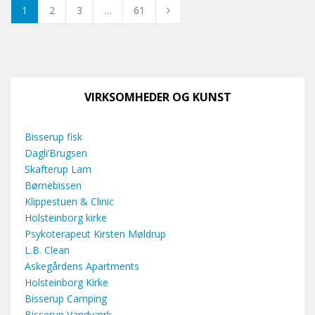
1
2
3
…
61
VIRKSOMHEDER OG KUNST
Bisserup fisk
Dagli’Brugsen
Skafterup Lam
Børnebissen
Klippestuen & Clinic
Holsteinborg kirke
Psykoterapeut Kirsten Møldrup
L.B. Clean
Askegårdens Apartments
Holsteinborg Kirke
Bisserup Camping
Bisserup Vandværk