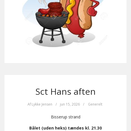
Sct Hans aften
Af
Lykke Jensen
/
jun 15, 2026
/
Generelt
Bisserup strand
Bålet (uden heks) tændes kl. 21.30