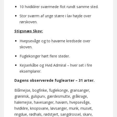
10 hvidklirer sværmede flot rundt samme sted.
Stor sværm af unge stære i lav højde over
rørskoven.
Stigsnæs Skov:
Hvepsevåge og to havørne kredsede over
skoven.
Fuglekonger hørt flere steder.
Kejserkåbe og Hvid Admiral – hver set i fire
eksemplarer.
Dagens observerede fuglearter – 31 arter.
Blåmejse, bogfinke, fuglekonge, gransanger,
grønirisk, gulspurv, gærdesmutte, gråkrage,
halemejse, havesanger, havørn, hvepsevåge,
hvidklire, knopsvane, løvsanger, munk, musvit,
ringdue, rødhals, rødstjert, sangdrossel, skarv,