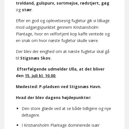
troldand, gulspurv, sortmejse, rødstjert, gøg
og
stær
.
Efter en god og oplevelsesrig fugletur gik vi tilbage
mod udgangspunktet gennem Kristiansholm
Plantage, hvor en velfortjent kop kaffe ventede og
en snak om hvor næste fugletur skulle være.
Der blev der enighed om at næste fugletur skal gå
til
Stigsnæs Skov.
Efterfølgende udmelder Ulla, at det bliver
den
15. juli kl. 10.00
.
Mødested: P‑pladsen ved Stigsnæs Havn.
Hvad der blev dagens højdepunkter:
Den store glæde ved at se både tidligere og nye
deltagere.
I Kristiansholm Plantage dominerede især