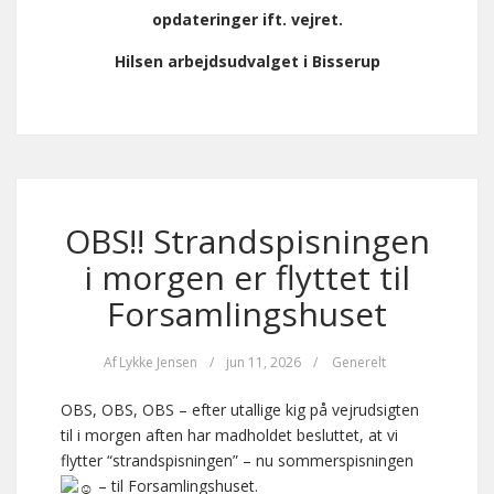
opdateringer ift. vejret.
Hilsen arbejdsudvalget i Bisserup
OBS!! Strandspisningen
i morgen er flyttet til
Forsamlingshuset
Af
Lykke Jensen
/
jun 11, 2026
/
Generelt
OBS, OBS, OBS – efter utallige kig på vejrudsigten
til i morgen aften har madholdet besluttet, at vi
flytter “strandspisningen” – nu sommerspisningen
– til Forsamlingshuset.