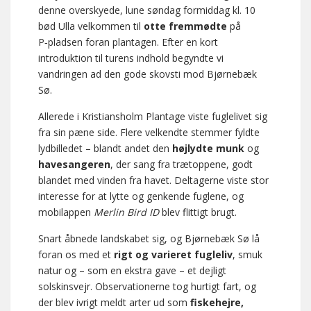
denne overskyede, lune søndag formiddag kl. 10
bød Ulla velkommen til
otte fremmødte
på
P‑pladsen foran plantagen. Efter en kort
introduktion til turens indhold begyndte vi
vandringen ad den gode skovsti mod Bjørnebæk
Sø.
Allerede i Kristiansholm Plantage viste fuglelivet sig
fra sin pæne side. Flere velkendte stemmer fyldte
lydbilledet – blandt andet den
højlydte munk
og
havesangeren
, der sang fra trætoppene, godt
blandet med vinden fra havet. Deltagerne viste stor
interesse for at lytte og genkende fuglene, og
mobilappen
Merlin Bird ID
blev flittigt brugt.
Snart åbnede landskabet sig, og Bjørnebæk Sø lå
foran os med et
rigt og varieret fugleliv
, smuk
natur og – som en ekstra gave – et dejligt
solskinsvejr. Observationerne tog hurtigt fart, og
der blev ivrigt meldt arter ud som
fiskehejre,