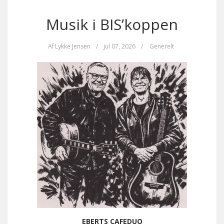
Musik i BIS’koppen
Af
Lykke Jensen
/
jul 07, 2026
/
Generelt
EBERTS CAFEDUO