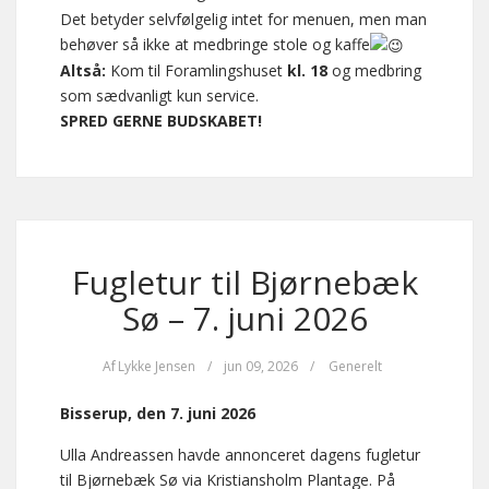
Det betyder selvfølgelig intet for menuen, men man
behøver så ikke at medbringe stole og kaffe
Altså:
Kom til Foramlingshuset
kl. 18
og medbring
som sædvanligt kun service.
SPRED GERNE BUDSKABET!
Fugletur til Bjørnebæk
Sø – 7. juni 2026
Af
Lykke Jensen
/
jun 09, 2026
/
Generelt
Bisserup, den 7. juni 2026
Ulla Andreassen havde annonceret dagens fugletur
til Bjørnebæk Sø via Kristiansholm Plantage. På