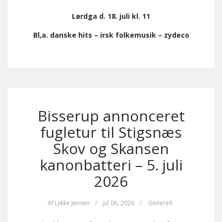
Lørdga d. 18. juli kl. 11
Bl,a. danske hits – irsk folkemusik – zydeco
Bisserup annonceret
fugletur til Stigsnæs
Skov og Skansen
kanonbatteri – 5. juli
2026
Af
Lykke Jensen
/
jul 06, 2026
/
Generelt