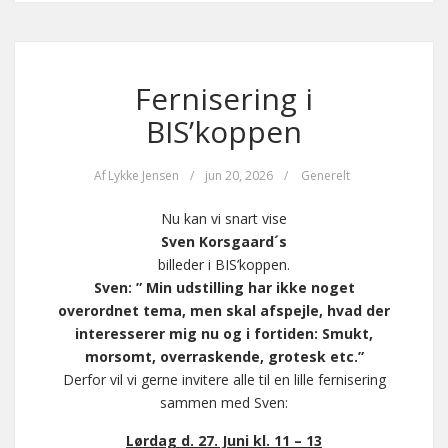
Fernisering i
BIS’koppen
Af
Lykke Jensen
/
jun 20, 2026
/
Generelt
Nu kan vi snart vise
Sven Korsgaard´s
billeder i BIS’koppen.
Sven: ” Min udstilling har ikke noget
overordnet tema, men skal afspejle, hvad der
interesserer mig nu og i fortiden: Smukt,
morsomt, overraskende, grotesk etc.”
Derfor vil vi gerne invitere alle til en lille fernisering
sammen med Sven:
Lørdag d. 27. Juni kl. 11 – 13