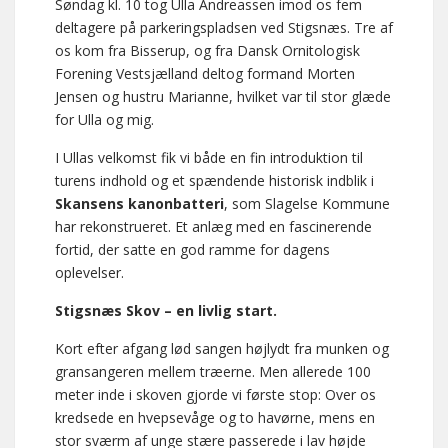
Søndag kl. 10 tog Ulla Andreassen imod os fem
deltagere på parkeringspladsen ved Stigsnæs. Tre af
os kom fra Bisserup, og fra Dansk Ornitologisk
Forening Vestsjælland deltog formand Morten
Jensen og hustru Marianne, hvilket var til stor glæde
for Ulla og mig.
I Ullas velkomst fik vi både en fin introduktion til
turens indhold og et spændende historisk indblik i
Skansens kanonbatteri
, som Slagelse Kommune
har rekonstrueret. Et anlæg med en fascinerende
fortid, der satte en god ramme for dagens
oplevelser.
Stigsnæs Skov – en livlig start.
Kort efter afgang lød sangen højlydt fra munken og
gransangeren mellem træerne. Men allerede 100
meter inde i skoven gjorde vi første stop: Over os
kredsede en hvepsevåge og to havørne, mens en
stor sværm af unge stære passerede i lav højde