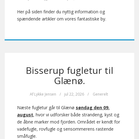
Her på siden finder du nyttig information og
spændende artikler om vores fantastiske by.
Bisserup fugletur til
Glænø.
Af
Lykke Jensen
/
jul 22, 2026
/
Generelt
Næste fugletur går til Glænø
søndag den 09.
august
, hvor vi udforsker både strandeng, kyst og
de åbne marker mod fjorden. Området er kendt for
vadefugle, rovfugle og sensommerens rastende
småfugle.