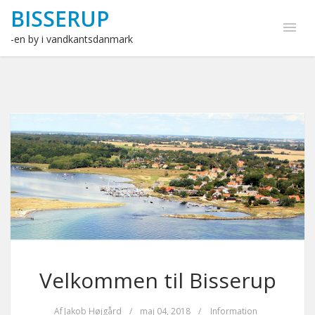
BISSERUP
-en by i vandkantsdanmark
Velkommen til Bisserup
Af
Jakob Højgård
/
maj 04, 2018
/
Information