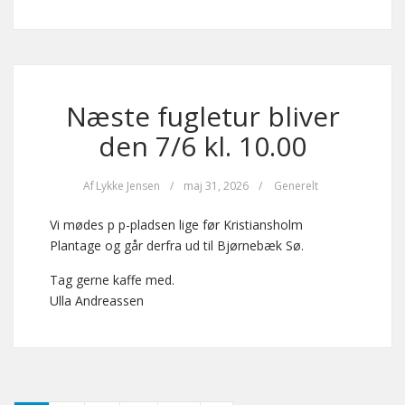
Næste fugletur bliver
den 7/6 kl. 10.00
Af
Lykke Jensen
/
maj 31, 2026
/
Generelt
Vi mødes p p-pladsen lige før Kristiansholm
Plantage og går derfra ud til Bjørnebæk Sø.
Tag gerne kaffe med.
Ulla Andreassen