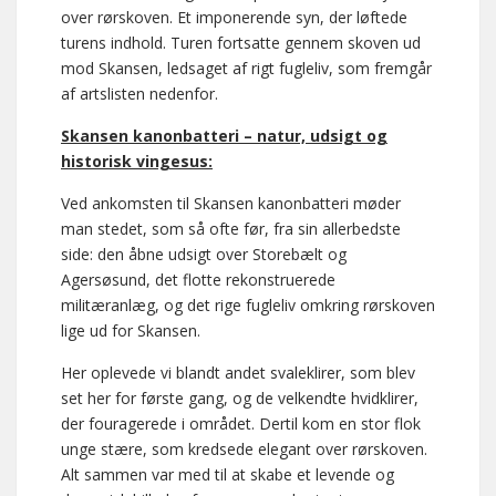
over rørskoven. Et imponerende syn, der løftede
turens indhold. Turen fortsatte gennem skoven ud
mod Skansen, ledsaget af rigt fugleliv, som fremgår
af artslisten nedenfor.
Skansen kanonbatteri – natur, udsigt og
historisk vingesus:
Ved ankomsten til Skansen kanonbatteri møder
man stedet, som så ofte før, fra sin allerbedste
side: den åbne udsigt over Storebælt og
Agersøsund, det flotte rekonstruerede
militæranlæg, og det rige fugleliv omkring rørskoven
lige ud for Skansen.
Her oplevede vi blandt andet svaleklirer, som blev
set her for første gang, og de velkendte hvidklirer,
der fouragerede i området. Dertil kom en stor flok
unge stære, som kredsede elegant over rørskoven.
Alt sammen var med til at skabe et levende og