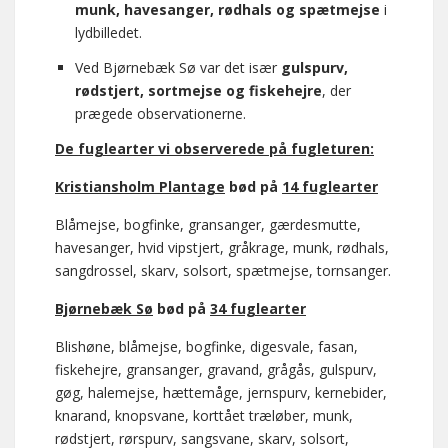
munk, havesanger, rødhals og spætmejse
i
lydbilledet.
Ved Bjørnebæk Sø var det især
gulspurv,
rødstjert, sortmejse og fiskehejre
, der
prægede observationerne.
De fuglearter vi observerede på fugleturen:
Kristiansholm Plantage
bød på
14 fuglearter
Blåmejse, bogfinke, gransanger, gærdesmutte,
havesanger, hvid vipstjert, gråkrage, munk, rødhals,
sangdrossel, skarv, solsort, spætmejse, tornsanger.
Bjørnebæk Sø
bød på
34 fuglearter
Blishøne, blåmejse, bogfinke, digesvale, fasan,
fiskehejre, gransanger, gravand, grågås, gulspurv,
gøg, halemejse, hættemåge, jernspurv, kernebider,
knarand, knopsvane, korttået træløber, munk,
rødstjert, rørspurv, sangsvane, skarv, solsort,