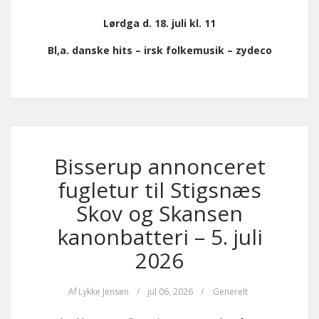
Lørdga d. 18. juli kl. 11
Bl,a. danske hits – irsk folkemusik – zydeco
Bisserup annonceret
fugletur til Stigsnæs
Skov og Skansen
kanonbatteri – 5. juli
2026
Af
Lykke Jensen
/
jul 06, 2026
/
Generelt