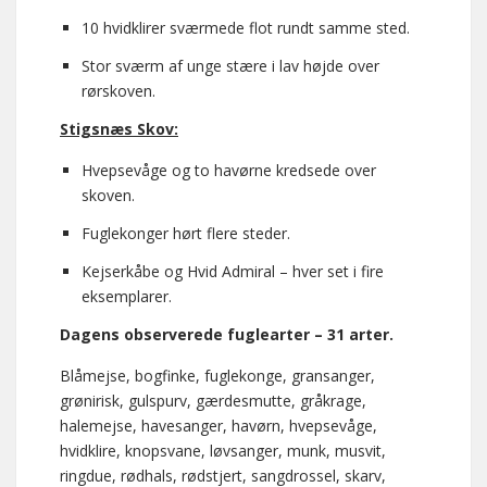
10 hvidklirer sværmede flot rundt samme sted.
Stor sværm af unge stære i lav højde over
rørskoven.
Stigsnæs Skov:
Hvepsevåge og to havørne kredsede over
skoven.
Fuglekonger hørt flere steder.
Kejserkåbe og Hvid Admiral – hver set i fire
eksemplarer.
Dagens observerede fuglearter – 31 arter.
Blåmejse, bogfinke, fuglekonge, gransanger,
grønirisk, gulspurv, gærdesmutte, gråkrage,
halemejse, havesanger, havørn, hvepsevåge,
hvidklire, knopsvane, løvsanger, munk, musvit,
ringdue, rødhals, rødstjert, sangdrossel, skarv,