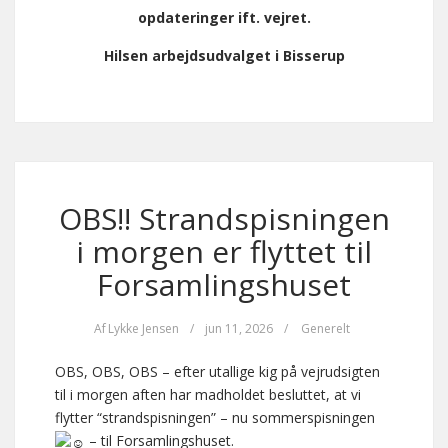
opdateringer ift. vejret.
Hilsen arbejdsudvalget i Bisserup
OBS!! Strandspisningen
i morgen er flyttet til
Forsamlingshuset
Af
Lykke Jensen
/
jun 11, 2026
/
Generelt
OBS, OBS, OBS – efter utallige kig på vejrudsigten
til i morgen aften har madholdet besluttet, at vi
flytter “strandspisningen” – nu sommerspisningen
– til Forsamlingshuset.