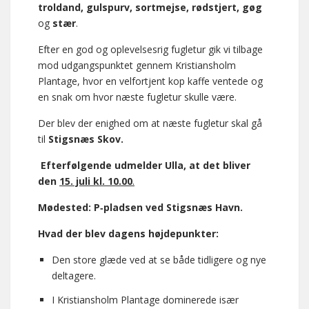
troldand, gulspurv, sortmejse, rødstjert, gøg
og
stær
.
Efter en god og oplevelsesrig fugletur gik vi tilbage
mod udgangspunktet gennem Kristiansholm
Plantage, hvor en velfortjent kop kaffe ventede og
en snak om hvor næste fugletur skulle være.
Der blev der enighed om at næste fugletur skal gå
til
Stigsnæs Skov.
Efterfølgende udmelder Ulla, at det bliver
den
15. juli kl. 10.00
.
Mødested: P‑pladsen ved Stigsnæs Havn.
Hvad der blev dagens højdepunkter:
Den store glæde ved at se både tidligere og nye
deltagere.
I Kristiansholm Plantage dominerede især