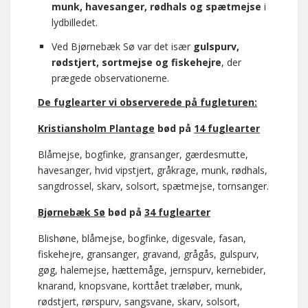
munk, havesanger, rødhals og spætmejse
i
lydbilledet.
Ved Bjørnebæk Sø var det især
gulspurv,
rødstjert, sortmejse og fiskehejre
, der
prægede observationerne.
De fuglearter vi observerede på fugleturen:
Kristiansholm Plantage
bød på
14 fuglearter
Blåmejse, bogfinke, gransanger, gærdesmutte,
havesanger, hvid vipstjert, gråkrage, munk, rødhals,
sangdrossel, skarv, solsort, spætmejse, tornsanger.
Bjørnebæk Sø
bød på
34 fuglearter
Blishøne, blåmejse, bogfinke, digesvale, fasan,
fiskehejre, gransanger, gravand, grågås, gulspurv,
gøg, halemejse, hættemåge, jernspurv, kernebider,
knarand, knopsvane, korttået træløber, munk,
rødstjert, rørspurv, sangsvane, skarv, solsort,