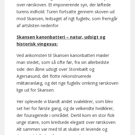
over rørskoven. Et imponerende syn, der løftede
turens indhold. Turen fortsatte gennem skoven ud
mod Skansen, ledsaget af rigt fugleliv, som fremgår
af artslisten nedenfor.
Skansen kanonbatteri – natur, udsigt og
historisk vingesus:
Ved ankomsten til Skansen kanonbatteri møder
man stedet, som så ofte før, fra sin allerbedste
side: den åbne udsigt over Storebælt og
Agersøsund, det flotte rekonstruerede
militæranlæg, og det rige fugleliv omkring rørskoven
lige ud for Skansen.
Her oplevede vi blandt andet svaleklirer, som blev
set her for første gang, og de velkendte hvidklirer,
der fouragerede i området. Dertil kom en stor flok
unge stære, som kredsede elegant over rørskoven.
Alt sammen var med til at skabe et levende og