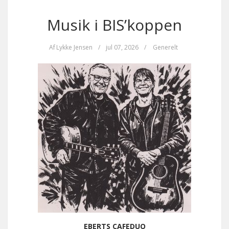
Musik i BIS’koppen
Af
Lykke Jensen
/
jul 07, 2026
/
Generelt
EBERTS CAFEDUO