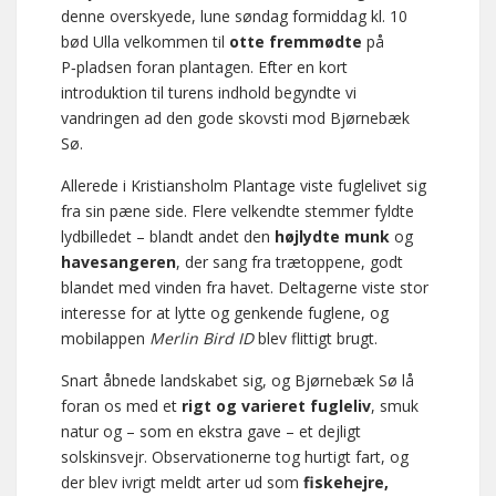
denne overskyede, lune søndag formiddag kl. 10
bød Ulla velkommen til
otte fremmødte
på
P‑pladsen foran plantagen. Efter en kort
introduktion til turens indhold begyndte vi
vandringen ad den gode skovsti mod Bjørnebæk
Sø.
Allerede i Kristiansholm Plantage viste fuglelivet sig
fra sin pæne side. Flere velkendte stemmer fyldte
lydbilledet – blandt andet den
højlydte munk
og
havesangeren
, der sang fra trætoppene, godt
blandet med vinden fra havet. Deltagerne viste stor
interesse for at lytte og genkende fuglene, og
mobilappen
Merlin Bird ID
blev flittigt brugt.
Snart åbnede landskabet sig, og Bjørnebæk Sø lå
foran os med et
rigt og varieret fugleliv
, smuk
natur og – som en ekstra gave – et dejligt
solskinsvejr. Observationerne tog hurtigt fart, og
der blev ivrigt meldt arter ud som
fiskehejre,