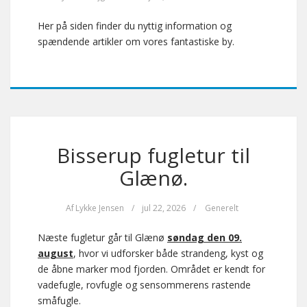
Her på siden finder du nyttig information og
spændende artikler om vores fantastiske by.
Bisserup fugletur til
Glænø.
Af
Lykke Jensen
/
jul 22, 2026
/
Generelt
Næste fugletur går til Glænø
søndag den 09.
august
, hvor vi udforsker både strandeng, kyst og
de åbne marker mod fjorden. Området er kendt for
vadefugle, rovfugle og sensommerens rastende
småfugle.