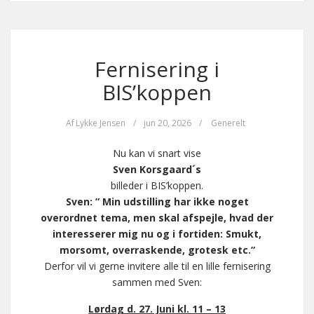
Fernisering i
BIS’koppen
Af
Lykke Jensen
/
jun 20, 2026
/
Generelt
Nu kan vi snart vise
Sven Korsgaard´s
billeder i BIS’koppen.
Sven: ” Min udstilling har ikke noget
overordnet tema, men skal afspejle, hvad der
interesserer mig nu og i fortiden: Smukt,
morsomt, overraskende, grotesk etc.”
Derfor vil vi gerne invitere alle til en lille fernisering
sammen med Sven:
Lørdag d. 27. Juni kl. 11 – 13