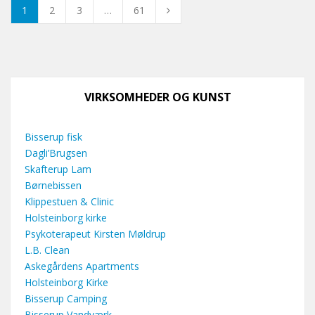
1
2
3
…
61
VIRKSOMHEDER OG KUNST
Bisserup fisk
Dagli’Brugsen
Skafterup Lam
Børnebissen
Klippestuen & Clinic
Holsteinborg kirke
Psykoterapeut Kirsten Møldrup
L.B. Clean
Askegårdens Apartments
Holsteinborg Kirke
Bisserup Camping
Bisserup Vandværk