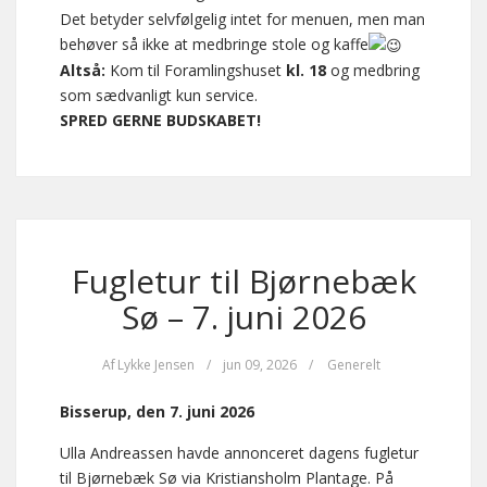
Det betyder selvfølgelig intet for menuen, men man
behøver så ikke at medbringe stole og kaffe
Altså:
Kom til Foramlingshuset
kl. 18
og medbring
som sædvanligt kun service.
SPRED GERNE BUDSKABET!
Fugletur til Bjørnebæk
Sø – 7. juni 2026
Af
Lykke Jensen
/
jun 09, 2026
/
Generelt
Bisserup, den 7. juni 2026
Ulla Andreassen havde annonceret dagens fugletur
til Bjørnebæk Sø via Kristiansholm Plantage. På