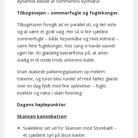
dynamisk billede af sommerens kystnatur.
Tilbagevejen – sommerfugle og fuglekonger.
Tilbageturen foregik ad en parallel sti, og det viste
sig at være et godt valg. Her så vi fire sjældne
sommerfugle – både Kejserkåbe og Hvid Admiral –
samt flere fuglekonger, hvis sang vi havde savnet
ugen før. En glædelig bekræftelse på, at arten
stadig er til stede trods vinterens kulde.
Snart dukkede parkeringspladsen op mellem
træerne, og turen blev rundet af med fælles glæde
over en dag fyldt med fine oplevelser – fugle,
insekter og natur i skøn forening.
Dagens højdepunkter:
Skansen kanonbatteri
Svaleklirer set ud for Skansen mod Storebælt –
et sjældent syn på disse kanter.