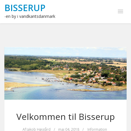
BISSERUP
-en by i vandkantsdanmark
Velkommen til Bisserup
Af
Jakob Højgård
/
maj 04, 2018
/
Information