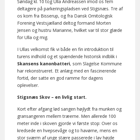
Søndag kl. 10 tog Ulla Andreassen imod os fem
deltagere på parkeringspladsen ved Stigsnæs. Tre af
os kom fra Bisserup, og fra Dansk Ornitologisk
Forening Vestsjælland deltog formand Morten
Jensen og hustru Marianne, hvilket var til stor glæde
for Ulla og mig.
I Ullas velkomst fik vi både en fin introduktion til
turens indhold og et spændende historisk indblik i
Skansens kanonbatteri
, som Slagelse Kommune
har rekonstrueret. Et anlæg med en fascinerende
fortid, der satte en god ramme for dagens
oplevelser.
Stigsnæs Skov – en livlig start.
Kort efter afgang lød sangen højlydt fra munken og
gransangeren mellem træerne. Men allerede 100
meter inde i skoven gjorde vi første stop: Over os
kredsede en hvepsevåge og to havørne, mens en
stor sværm af unge stære passerede i lav højde