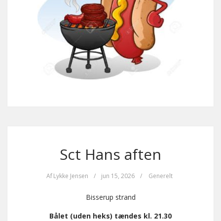
Sct Hans aften
Af
Lykke Jensen
/
jun 15, 2026
/
Generelt
Bisserup strand
Bålet (uden heks) tændes kl. 21.30