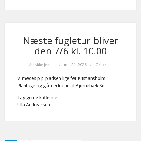
Næste fugletur bliver
den 7/6 kl. 10.00
Af
Lykke Jensen
/
maj 31, 2026
/
Generelt
Vi mødes p p-pladsen lige før Kristiansholm
Plantage og går derfra ud til Bjørnebæk Sø.
Tag gerne kaffe med.
Ulla Andreassen