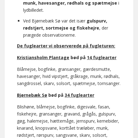
munk, havesanger, rødhals og spætmejse
i
lydbilledet.
Ved Bjørnebæk Sø var det især
gulspurv,
rødstjert, sortmejse og fiskehejre
, der
prægede observationerne.
De fuglearter vi observerede på fugleturen:
Kristiansholm Plantage
bød på
14 fuglearter
Blåmejse, bogfinke, gransanger, gærdesmutte,
havesanger, hvid vipstjert, gråkrage, munk, rødhals,
sangdrossel, skarv, solsort, spætmejse, tornsanger.
Bjørnebæk Sø
bød på
34 fuglearter
Blishøne, blåmejse, bogfinke, digesvale, fasan,
fiskehejre, gransanger, gravand, grågås, gulspurv,
gøg, halemejse, hættemåge, jernspurv, kernebider,
knarand, knopsvane, korttået træløber, munk,
rødstjert, rørspurv, sangsvane, skarv, solsort,