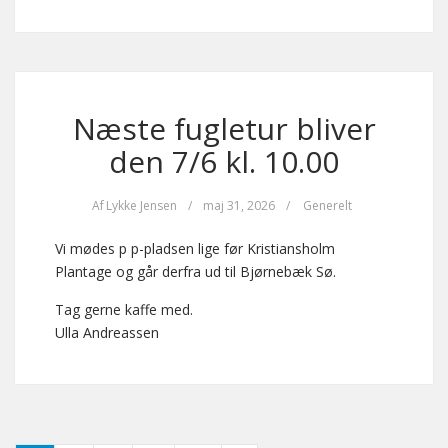
Næste fugletur bliver
den 7/6 kl. 10.00
Af
Lykke Jensen
/
maj 31, 2026
/
Generelt
Vi mødes p p-pladsen lige før Kristiansholm
Plantage og går derfra ud til Bjørnebæk Sø.
Tag gerne kaffe med.
Ulla Andreassen