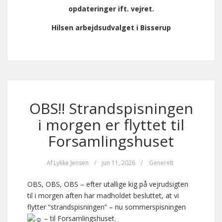
opdateringer ift. vejret.
Hilsen arbejdsudvalget i Bisserup
OBS!! Strandspisningen
i morgen er flyttet til
Forsamlingshuset
Af
Lykke Jensen
/
jun 11, 2026
/
Generelt
OBS, OBS, OBS – efter utallige kig på vejrudsigten
til i morgen aften har madholdet besluttet, at vi
flytter “strandspisningen” – nu sommerspisningen
– til Forsamlingshuset.