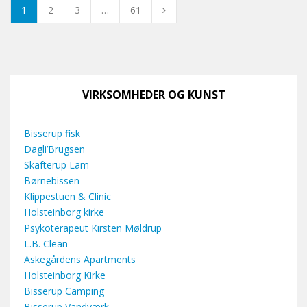
1
2
3
…
61
VIRKSOMHEDER OG KUNST
Bisserup fisk
Dagli’Brugsen
Skafterup Lam
Børnebissen
Klippestuen & Clinic
Holsteinborg kirke
Psykoterapeut Kirsten Møldrup
L.B. Clean
Askegårdens Apartments
Holsteinborg Kirke
Bisserup Camping
Bisserup Vandværk