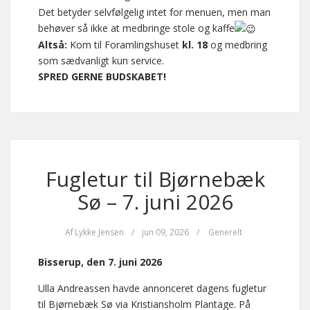
Det betyder selvfølgelig intet for menuen, men man
behøver så ikke at medbringe stole og kaffe
Altså:
Kom til Foramlingshuset
kl. 18
og medbring
som sædvanligt kun service.
SPRED GERNE BUDSKABET!
Fugletur til Bjørnebæk
Sø – 7. juni 2026
Af
Lykke Jensen
/
jun 09, 2026
/
Generelt
Bisserup, den 7. juni 2026
Ulla Andreassen havde annonceret dagens fugletur
til Bjørnebæk Sø via Kristiansholm Plantage. På