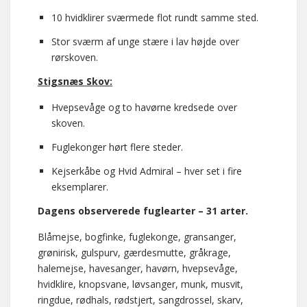
10 hvidklirer sværmede flot rundt samme sted.
Stor sværm af unge stære i lav højde over
rørskoven.
Stigsnæs Skov:
Hvepsevåge og to havørne kredsede over
skoven.
Fuglekonger hørt flere steder.
Kejserkåbe og Hvid Admiral – hver set i fire
eksemplarer.
Dagens observerede fuglearter – 31 arter.
Blåmejse, bogfinke, fuglekonge, gransanger,
grønirisk, gulspurv, gærdesmutte, gråkrage,
halemejse, havesanger, havørn, hvepsevåge,
hvidklire, knopsvane, løvsanger, munk, musvit,
ringdue, rødhals, rødstjert, sangdrossel, skarv,