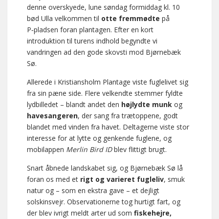
denne overskyede, lune søndag formiddag kl. 10
bød Ulla velkommen til
otte fremmødte
på
P‑pladsen foran plantagen. Efter en kort
introduktion til turens indhold begyndte vi
vandringen ad den gode skovsti mod Bjørnebæk
Sø.
Allerede i Kristiansholm Plantage viste fuglelivet sig
fra sin pæne side. Flere velkendte stemmer fyldte
lydbilledet – blandt andet den
højlydte munk
og
havesangeren
, der sang fra trætoppene, godt
blandet med vinden fra havet. Deltagerne viste stor
interesse for at lytte og genkende fuglene, og
mobilappen
Merlin Bird ID
blev flittigt brugt.
Snart åbnede landskabet sig, og Bjørnebæk Sø lå
foran os med et
rigt og varieret fugleliv
, smuk
natur og – som en ekstra gave – et dejligt
solskinsvejr. Observationerne tog hurtigt fart, og
der blev ivrigt meldt arter ud som
fiskehejre,