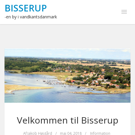
BISSERUP
-en by i vandkantsdanmark
Velkommen til Bisserup
Af
Jakob Højgård
/
maj 04, 2018
/
Information