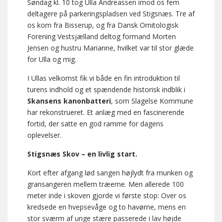
Søndag kl. 10 tog Ulla Andreassen imod os fem
deltagere på parkeringspladsen ved Stigsnæs. Tre af
os kom fra Bisserup, og fra Dansk Ornitologisk
Forening Vestsjælland deltog formand Morten
Jensen og hustru Marianne, hvilket var til stor glæde
for Ulla og mig.
I Ullas velkomst fik vi både en fin introduktion til
turens indhold og et spændende historisk indblik i
Skansens kanonbatteri
, som Slagelse Kommune
har rekonstrueret. Et anlæg med en fascinerende
fortid, der satte en god ramme for dagens
oplevelser.
Stigsnæs Skov – en livlig start.
Kort efter afgang lød sangen højlydt fra munken og
gransangeren mellem træerne. Men allerede 100
meter inde i skoven gjorde vi første stop: Over os
kredsede en hvepsevåge og to havørne, mens en
stor sværm af unge stære passerede i lav højde