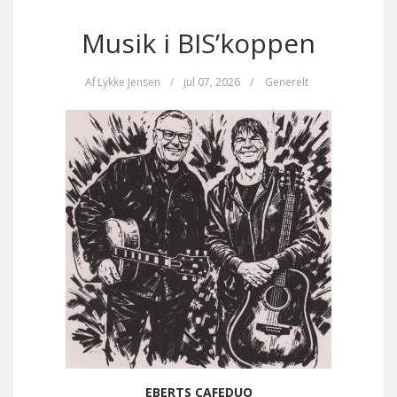
Musik i BIS’koppen
Af
Lykke Jensen
/
jul 07, 2026
/
Generelt
EBERTS CAFEDUO