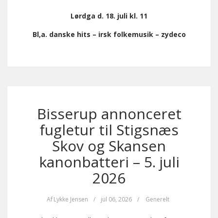
Lørdga d. 18. juli kl. 11
Bl,a. danske hits – irsk folkemusik – zydeco
Bisserup annonceret
fugletur til Stigsnæs
Skov og Skansen
kanonbatteri – 5. juli
2026
Af
Lykke Jensen
/
jul 06, 2026
/
Generelt