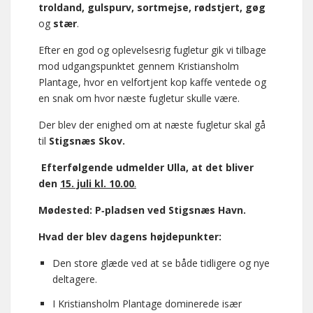
troldand, gulspurv, sortmejse, rødstjert, gøg
og
stær
.
Efter en god og oplevelsesrig fugletur gik vi tilbage
mod udgangspunktet gennem Kristiansholm
Plantage, hvor en velfortjent kop kaffe ventede og
en snak om hvor næste fugletur skulle være.
Der blev der enighed om at næste fugletur skal gå
til
Stigsnæs Skov.
Efterfølgende udmelder Ulla, at det bliver
den
15. juli kl. 10.00
.
Mødested: P‑pladsen ved Stigsnæs Havn.
Hvad der blev dagens højdepunkter:
Den store glæde ved at se både tidligere og nye
deltagere.
I Kristiansholm Plantage dominerede især