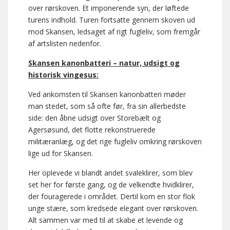
over rørskoven. Et imponerende syn, der løftede
turens indhold. Turen fortsatte gennem skoven ud
mod Skansen, ledsaget af rigt fugleliv, som fremgår
af artslisten nedenfor.
Skansen kanonbatteri – natur, udsigt og
historisk vingesus:
Ved ankomsten til Skansen kanonbatteri møder
man stedet, som så ofte før, fra sin allerbedste
side: den åbne udsigt over Storebælt og
Agersøsund, det flotte rekonstruerede
militæranlæg, og det rige fugleliv omkring rørskoven
lige ud for Skansen.
Her oplevede vi blandt andet svaleklirer, som blev
set her for første gang, og de velkendte hvidklirer,
der fouragerede i området. Dertil kom en stor flok
unge stære, som kredsede elegant over rørskoven.
Alt sammen var med til at skabe et levende og