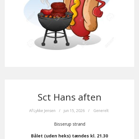
Sct Hans aften
Af
Lykke Jensen
/
jun 15, 2026
/
Generelt
Bisserup strand
Bålet (uden heks) tændes kl. 21.30