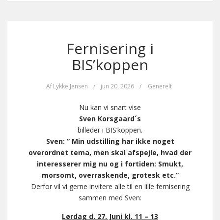
Fernisering i
BIS’koppen
Af
Lykke Jensen
/
jun 20, 2026
/
Generelt
Nu kan vi snart vise
Sven Korsgaard´s
billeder i BIS’koppen.
Sven: ” Min udstilling har ikke noget
overordnet tema, men skal afspejle, hvad der
interesserer mig nu og i fortiden: Smukt,
morsomt, overraskende, grotesk etc.”
Derfor vil vi gerne invitere alle til en lille fernisering
sammen med Sven:
Lørdag d. 27. Juni kl. 11 – 13