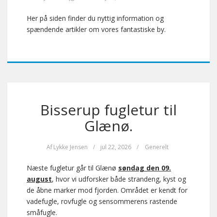
Her på siden finder du nyttig information og
spændende artikler om vores fantastiske by.
Bisserup fugletur til
Glænø.
Af
Lykke Jensen
/
jul 22, 2026
/
Generelt
Næste fugletur går til Glænø
søndag den 09.
august
, hvor vi udforsker både strandeng, kyst og
de åbne marker mod fjorden. Området er kendt for
vadefugle, rovfugle og sensommerens rastende
småfugle.