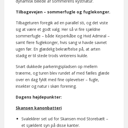
dynamisk billede af sommerens kystnatur.
Tilbagevejen – sommerfugle og fuglekonger.
Tilbageturen foregik ad en parallel sti, og det viste
sig at være et godt valg. Her så vi fire sjældne
sommerfugle – både Kejserkåbe og Hvid Admiral –
samt flere fuglekonger, hvis sang vi havde savnet
ugen før. En glædelig bekræftelse på, at arten
stadig er til stede trods vinterens kulde.
Snart dukkede parkeringspladsen op mellem
træerne, og turen blev rundet af med fælles glæde
over en dag fyldt med fine oplevelser – fugle,
insekter og natur i skøn forening.
Dagens højdepunkter:
Skansen kanonbatteri
Svaleklirer set ud for Skansen mod Storebælt –
et sjældent syn på disse kanter.