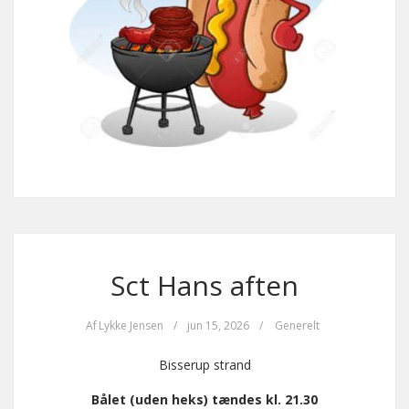
Sct Hans aften
Af
Lykke Jensen
/
jun 15, 2026
/
Generelt
Bisserup strand
Bålet (uden heks) tændes kl. 21.30