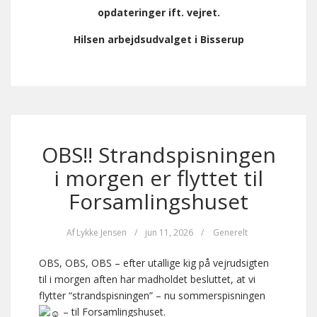
opdateringer ift. vejret.
Hilsen arbejdsudvalget i Bisserup
OBS!! Strandspisningen
i morgen er flyttet til
Forsamlingshuset
Af
Lykke Jensen
/
jun 11, 2026
/
Generelt
OBS, OBS, OBS – efter utallige kig på vejrudsigten
til i morgen aften har madholdet besluttet, at vi
flytter “strandspisningen” – nu sommerspisningen
– til Forsamlingshuset.