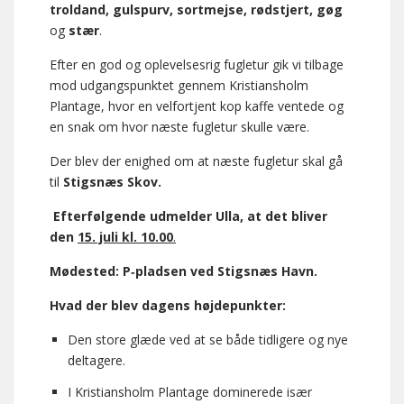
troldand, gulspurv, sortmejse, rødstjert, gøg
og
stær
.
Efter en god og oplevelsesrig fugletur gik vi tilbage
mod udgangspunktet gennem Kristiansholm
Plantage, hvor en velfortjent kop kaffe ventede og
en snak om hvor næste fugletur skulle være.
Der blev der enighed om at næste fugletur skal gå
til
Stigsnæs Skov.
Efterfølgende udmelder Ulla, at det bliver
den
15. juli kl. 10.00
.
Mødested: P‑pladsen ved Stigsnæs Havn.
Hvad der blev dagens højdepunkter:
Den store glæde ved at se både tidligere og nye
deltagere.
I Kristiansholm Plantage dominerede især