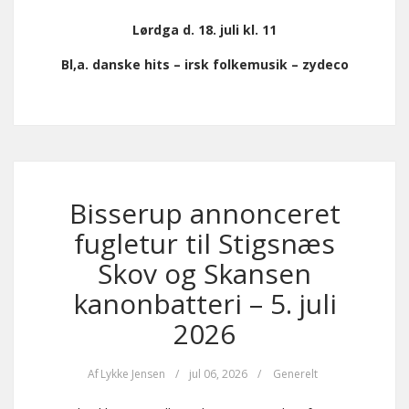
Lørdga d. 18. juli kl. 11
Bl,a. danske hits – irsk folkemusik – zydeco
Bisserup annonceret
fugletur til Stigsnæs
Skov og Skansen
kanonbatteri – 5. juli
2026
Af
Lykke Jensen
/
jul 06, 2026
/
Generelt