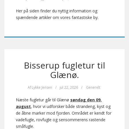
Her på siden finder du nyttig information og
spændende artikler om vores fantastiske by.
Bisserup fugletur til
Glænø.
Af
Lykke Jensen
/
jul 22, 2026
/
Generelt
Næste fugletur går til Glænø
søndag den 09.
august
, hvor vi udforsker både strandeng, kyst og
de åbne marker mod fjorden. Området er kendt for
vadefugle, rovfugle og sensommerens rastende
småfugle.