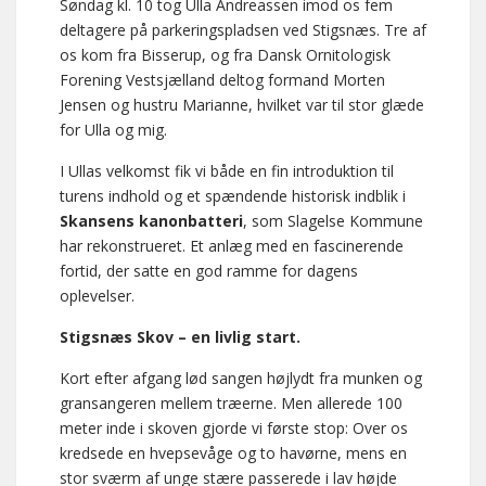
Søndag kl. 10 tog Ulla Andreassen imod os fem
deltagere på parkeringspladsen ved Stigsnæs. Tre af
os kom fra Bisserup, og fra Dansk Ornitologisk
Forening Vestsjælland deltog formand Morten
Jensen og hustru Marianne, hvilket var til stor glæde
for Ulla og mig.
I Ullas velkomst fik vi både en fin introduktion til
turens indhold og et spændende historisk indblik i
Skansens kanonbatteri
, som Slagelse Kommune
har rekonstrueret. Et anlæg med en fascinerende
fortid, der satte en god ramme for dagens
oplevelser.
Stigsnæs Skov – en livlig start.
Kort efter afgang lød sangen højlydt fra munken og
gransangeren mellem træerne. Men allerede 100
meter inde i skoven gjorde vi første stop: Over os
kredsede en hvepsevåge og to havørne, mens en
stor sværm af unge stære passerede i lav højde