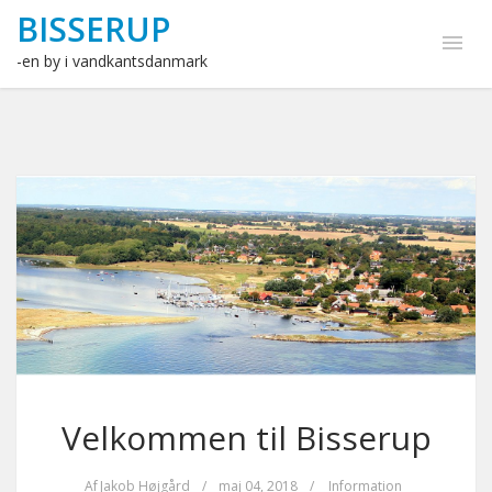
BISSERUP
-en by i vandkantsdanmark
Velkommen til Bisserup
Af
Jakob Højgård
/
maj 04, 2018
/
Information