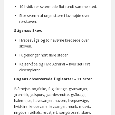
10 hvidklirer sværmede flot rundt samme sted.
Stor sværm af unge stære i lav højde over
rørskoven.
Stigsnæs Skov:
Hvepsevåge og to havørne kredsede over
skoven.
Fuglekonger hørt flere steder.
Kejserkåbe og Hvid Admiral – hver set i fire
eksemplarer.
Dagens observerede fuglearter – 31 arter.
Blåmejse, bogfinke, fuglekonge, gransanger,
grønirisk, gulspurv, gærdesmutte, gråkrage,
halemejse, havesanger, havørn, hvepsevåge,
hvidklire, knopsvane, løvsanger, munk, musvit,
ringdue, rødhals, rødstjert, sangdrossel, skarv,