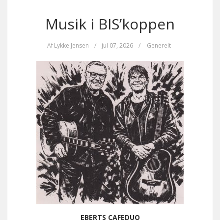
Musik i BIS’koppen
Af
Lykke Jensen
/
jul 07, 2026
/
Generelt
EBERTS CAFEDUO