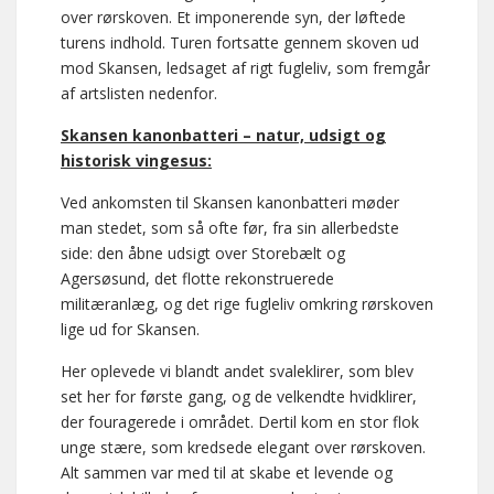
over rørskoven. Et imponerende syn, der løftede
turens indhold. Turen fortsatte gennem skoven ud
mod Skansen, ledsaget af rigt fugleliv, som fremgår
af artslisten nedenfor.
Skansen kanonbatteri – natur, udsigt og
historisk vingesus:
Ved ankomsten til Skansen kanonbatteri møder
man stedet, som så ofte før, fra sin allerbedste
side: den åbne udsigt over Storebælt og
Agersøsund, det flotte rekonstruerede
militæranlæg, og det rige fugleliv omkring rørskoven
lige ud for Skansen.
Her oplevede vi blandt andet svaleklirer, som blev
set her for første gang, og de velkendte hvidklirer,
der fouragerede i området. Dertil kom en stor flok
unge stære, som kredsede elegant over rørskoven.
Alt sammen var med til at skabe et levende og