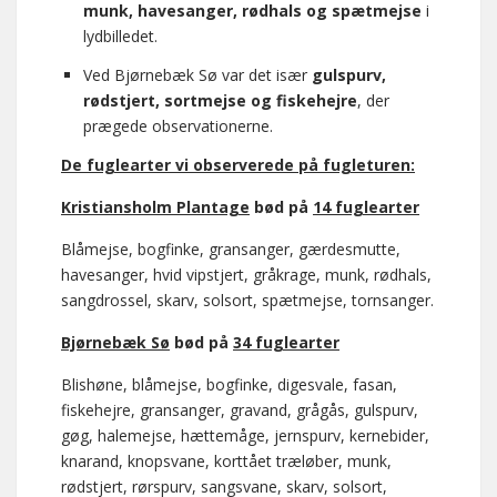
munk, havesanger, rødhals og spætmejse
i
lydbilledet.
Ved Bjørnebæk Sø var det især
gulspurv,
rødstjert, sortmejse og fiskehejre
, der
prægede observationerne.
De fuglearter vi observerede på fugleturen:
Kristiansholm Plantage
bød på
14 fuglearter
Blåmejse, bogfinke, gransanger, gærdesmutte,
havesanger, hvid vipstjert, gråkrage, munk, rødhals,
sangdrossel, skarv, solsort, spætmejse, tornsanger.
Bjørnebæk Sø
bød på
34 fuglearter
Blishøne, blåmejse, bogfinke, digesvale, fasan,
fiskehejre, gransanger, gravand, grågås, gulspurv,
gøg, halemejse, hættemåge, jernspurv, kernebider,
knarand, knopsvane, korttået træløber, munk,
rødstjert, rørspurv, sangsvane, skarv, solsort,