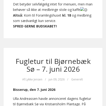
Det betyder selvfølgelig intet for menuen, men man
behøver så ikke at medbringe stole og kaffe
Altså:
Kom til Foramlingshuset
kl. 18
og medbring
som sædvanligt kun service.
SPRED GERNE BUDSKABET!
Fugletur til Bjørnebæk
Sø – 7. juni 2026
Af
Lykke Jensen
/
jun 09, 2026
/
Generelt
Bisserup, den 7. juni 2026
Ulla Andreassen havde annonceret dagens fugletur
til Bjørnebæk Sø via Kristiansholm Plantage. På