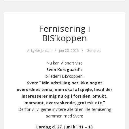
Fernisering i
BIS’koppen
Af
Lykke Jensen
/
jun 20, 2026
/
Generelt
Nu kan vi snart vise
Sven Korsgaard´s
billeder i BIS’koppen.
Sven: ” Min udstilling har ikke noget
overordnet tema, men skal afspejle, hvad der
interesserer mig nu og i fortiden: Smukt,
morsomt, overraskende, grotesk etc.”
Derfor vil vi gerne invitere alle til en lille fernisering
sammen med Sven:
Lørdag d. 27. Juni kl. 11 – 13