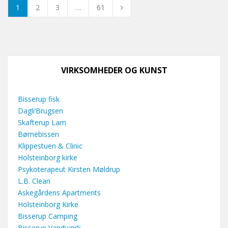
1
2
3
…
61
VIRKSOMHEDER OG KUNST
Bisserup fisk
Dagli’Brugsen
Skafterup Lam
Børnebissen
Klippestuen & Clinic
Holsteinborg kirke
Psykoterapeut Kirsten Møldrup
L.B. Clean
Askegårdens Apartments
Holsteinborg Kirke
Bisserup Camping
Bisserup Vandværk