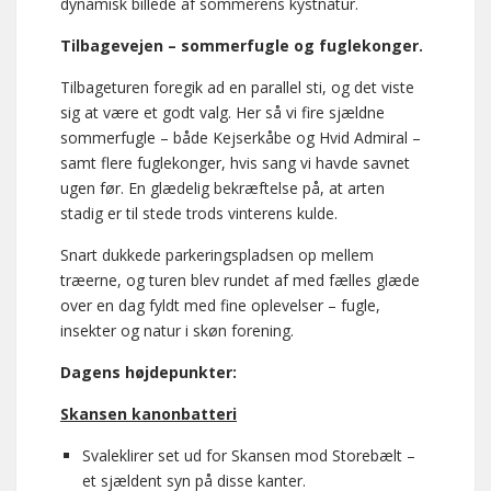
dynamisk billede af sommerens kystnatur.
Tilbagevejen – sommerfugle og fuglekonger.
Tilbageturen foregik ad en parallel sti, og det viste
sig at være et godt valg. Her så vi fire sjældne
sommerfugle – både Kejserkåbe og Hvid Admiral –
samt flere fuglekonger, hvis sang vi havde savnet
ugen før. En glædelig bekræftelse på, at arten
stadig er til stede trods vinterens kulde.
Snart dukkede parkeringspladsen op mellem
træerne, og turen blev rundet af med fælles glæde
over en dag fyldt med fine oplevelser – fugle,
insekter og natur i skøn forening.
Dagens højdepunkter:
Skansen kanonbatteri
Svaleklirer set ud for Skansen mod Storebælt –
et sjældent syn på disse kanter.