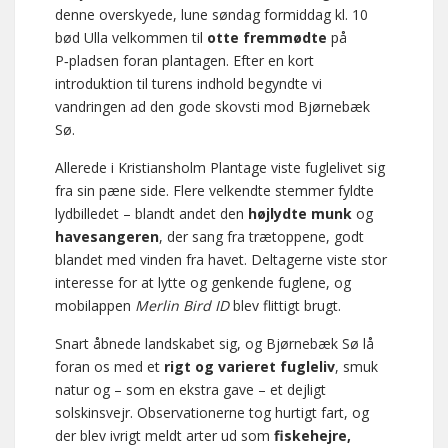
denne overskyede, lune søndag formiddag kl. 10
bød Ulla velkommen til
otte fremmødte
på
P‑pladsen foran plantagen. Efter en kort
introduktion til turens indhold begyndte vi
vandringen ad den gode skovsti mod Bjørnebæk
Sø.
Allerede i Kristiansholm Plantage viste fuglelivet sig
fra sin pæne side. Flere velkendte stemmer fyldte
lydbilledet – blandt andet den
højlydte munk
og
havesangeren
, der sang fra trætoppene, godt
blandet med vinden fra havet. Deltagerne viste stor
interesse for at lytte og genkende fuglene, og
mobilappen
Merlin Bird ID
blev flittigt brugt.
Snart åbnede landskabet sig, og Bjørnebæk Sø lå
foran os med et
rigt og varieret fugleliv
, smuk
natur og – som en ekstra gave – et dejligt
solskinsvejr. Observationerne tog hurtigt fart, og
der blev ivrigt meldt arter ud som
fiskehejre,