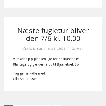
Næste fugletur bliver
den 7/6 kl. 10.00
Af
Lykke Jensen
/
maj 31, 2026
/
Generelt
Vi mødes p p-pladsen lige før Kristiansholm
Plantage og går derfra ud til Bjørnebæk Sø.
Tag gerne kaffe med.
Ulla Andreassen