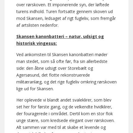
over rørskoven. Et imponerende syn, der løftede
turens indhold. Turen fortsatte gennem skoven ud
mod Skansen, ledsaget af rigt fugleliv, som fremgår
af artslisten nedenfor.
Skansen kanonbatteri – natur, udsigt og
historisk vingesus:
Ved ankomsten til Skansen kanonbatteri møder
man stedet, som så ofte før, fra sin allerbedste
side: den åbne udsigt over Storebælt og
Agersøsund, det flotte rekonstruerede
militæranlæg, og det rige fugleliv omkring rørskoven
lige ud for Skansen.
Her oplevede vi blandt andet svaleklirer, som blev
set her for første gang, og de velkendte hvidklirer,
der fouragerede i området. Dertil kom en stor flok
unge stære, som kredsede elegant over rørskoven.
Alt sammen var med til at skabe et levende og