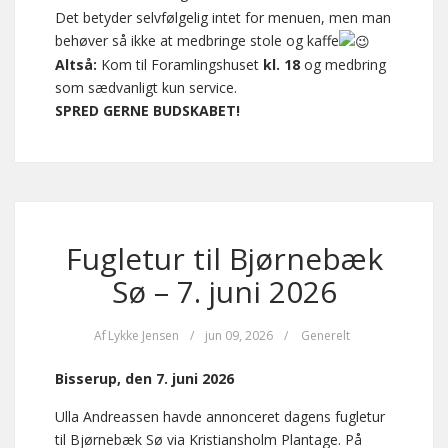
Det betyder selvfølgelig intet for menuen, men man
behøver så ikke at medbringe stole og kaffe
Altså:
Kom til Foramlingshuset
kl. 18
og medbring
som sædvanligt kun service.
SPRED GERNE BUDSKABET!
Fugletur til Bjørnebæk
Sø – 7. juni 2026
Af
Lykke Jensen
/
jun 09, 2026
/
Generelt
Bisserup, den 7. juni 2026
Ulla Andreassen havde annonceret dagens fugletur
til Bjørnebæk Sø via Kristiansholm Plantage. På