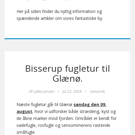
Her på siden finder du nyttig information og
spændende artikler om vores fantastiske by.
Bisserup fugletur til
Glænø.
Af
Lykke Jensen
/
jul 22, 2026
/
Generelt
Næste fugletur går til Glænø
søndag den 09.
august
, hvor vi udforsker både strandeng, kyst og
de åbne marker mod fjorden. Området er kendt for
vadefugle, rovfugle og sensommerens rastende
småfugle.