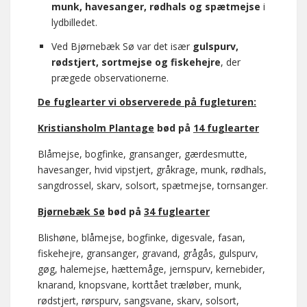
munk, havesanger, rødhals og spætmejse
i
lydbilledet.
Ved Bjørnebæk Sø var det især
gulspurv,
rødstjert, sortmejse og fiskehejre
, der
prægede observationerne.
De fuglearter vi observerede på fugleturen:
Kristiansholm Plantage
bød på
14 fuglearter
Blåmejse, bogfinke, gransanger, gærdesmutte,
havesanger, hvid vipstjert, gråkrage, munk, rødhals,
sangdrossel, skarv, solsort, spætmejse, tornsanger.
Bjørnebæk Sø
bød på
34 fuglearter
Blishøne, blåmejse, bogfinke, digesvale, fasan,
fiskehejre, gransanger, gravand, grågås, gulspurv,
gøg, halemejse, hættemåge, jernspurv, kernebider,
knarand, knopsvane, korttået træløber, munk,
rødstjert, rørspurv, sangsvane, skarv, solsort,