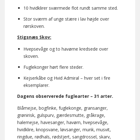
10 hvidklirer sværmede flot rundt samme sted.
Stor sværm af unge stære i lav højde over
rørskoven.
Stigsnæs Skov:
Hvepsevåge og to havørne kredsede over
skoven.
Fuglekonger hørt flere steder.
Kejserkåbe og Hvid Admiral – hver set i fire
eksemplarer.
Dagens observerede fuglearter – 31 arter.
Blåmejse, bogfinke, fuglekonge, gransanger,
grønirisk, gulspurv, gærdesmutte, gråkrage,
halemejse, havesanger, havørn, hvepsevåge,
hvidklire, knopsvane, løvsanger, munk, musvit,
ringdue, rødhals, rødstjert, sangdrossel, skarv,