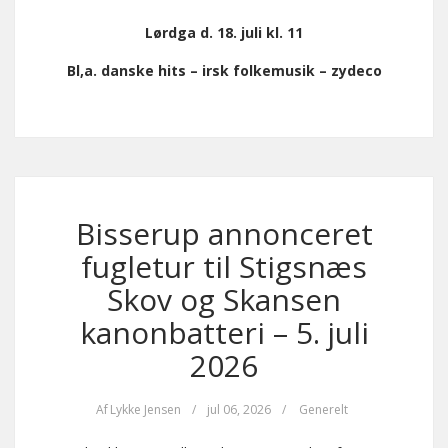
Lørdga d. 18. juli kl. 11
Bl,a. danske hits – irsk folkemusik – zydeco
Bisserup annonceret
fugletur til Stigsnæs
Skov og Skansen
kanonbatteri – 5. juli
2026
Af
Lykke Jensen
/
jul 06, 2026
/
Generelt