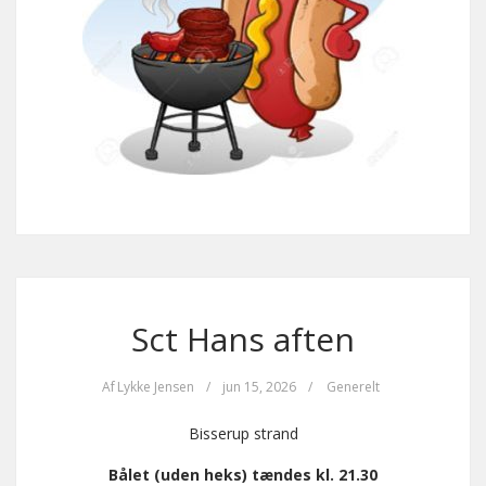
Sct Hans aften
Af
Lykke Jensen
/
jun 15, 2026
/
Generelt
Bisserup strand
Bålet (uden heks) tændes kl. 21.30