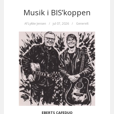
Musik i BIS’koppen
Af
Lykke Jensen
/
jul 07, 2026
/
Generelt
EBERTS CAFEDUO