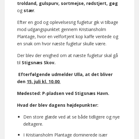
troldand, gulspurv, sortmejse, rødstjert, gøg
og
stær
.
Efter en god og oplevelsesrig fugletur gik vi tilbage
mod udgangspunktet gennem Kristiansholm
Plantage, hvor en velfortjent kop kaffe ventede og
en snak om hvor næste fugletur skulle være.
Der blev der enighed om at næste fugletur skal gå
til
Stigsnæs Skov.
Efterfølgende udmelder Ulla, at det bliver
den
15. juli kl. 10.00
.
Mødested: P‑pladsen ved Stigsnæs Havn.
Hvad der blev dagens højdepunkter:
Den store glæde ved at se både tidligere og nye
deltagere.
I Kristiansholm Plantage dominerede især