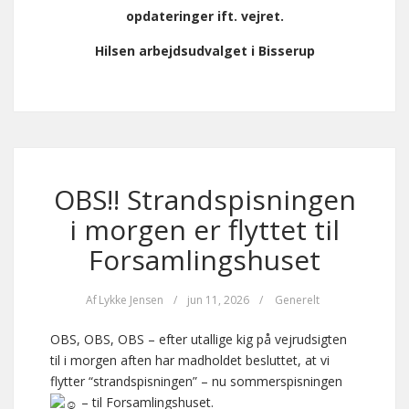
opdateringer ift. vejret.
Hilsen arbejdsudvalget i Bisserup
OBS!! Strandspisningen
i morgen er flyttet til
Forsamlingshuset
Af
Lykke Jensen
/
jun 11, 2026
/
Generelt
OBS, OBS, OBS – efter utallige kig på vejrudsigten
til i morgen aften har madholdet besluttet, at vi
flytter “strandspisningen” – nu sommerspisningen
– til Forsamlingshuset.