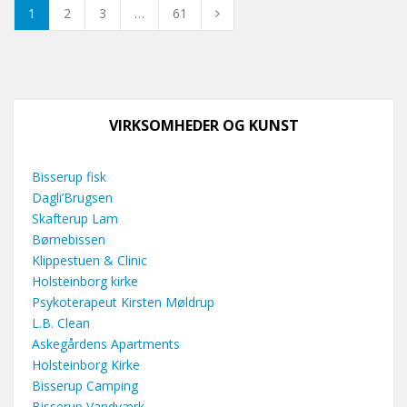
1
2
3
…
61
VIRKSOMHEDER OG KUNST
Bisserup fisk
Dagli’Brugsen
Skafterup Lam
Børnebissen
Klippestuen & Clinic
Holsteinborg kirke
Psykoterapeut Kirsten Møldrup
L.B. Clean
Askegårdens Apartments
Holsteinborg Kirke
Bisserup Camping
Bisserup Vandværk