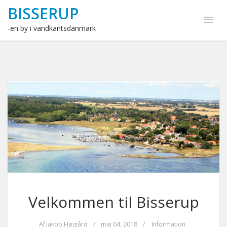
BISSERUP
-en by i vandkantsdanmark
Velkommen til Bisserup
Af
Jakob Højgård
/
maj 04, 2018
/
Information