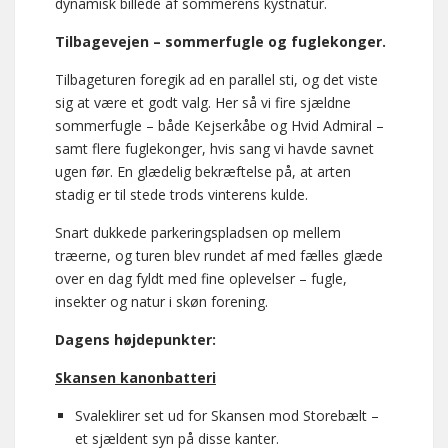
dynamisk billede af sommerens kystnatur.
Tilbagevejen – sommerfugle og fuglekonger.
Tilbageturen foregik ad en parallel sti, og det viste
sig at være et godt valg. Her så vi fire sjældne
sommerfugle – både Kejserkåbe og Hvid Admiral –
samt flere fuglekonger, hvis sang vi havde savnet
ugen før. En glædelig bekræftelse på, at arten
stadig er til stede trods vinterens kulde.
Snart dukkede parkeringspladsen op mellem
træerne, og turen blev rundet af med fælles glæde
over en dag fyldt med fine oplevelser – fugle,
insekter og natur i skøn forening.
Dagens højdepunkter:
Skansen kanonbatteri
Svaleklirer set ud for Skansen mod Storebælt –
et sjældent syn på disse kanter.