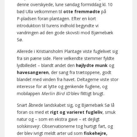
denne overskyede, lune søndag formiddag kl. 10
bød Ulla velkommen til
otte fremmødte
på
P‑pladsen foran plantagen. Efter en kort
introduktion til turens indhold begyndte vi
vandringen ad den gode skovsti mod Bjørnebæk
Sø.
Allerede i Kristiansholm Plantage viste fuglelivet sig
fra sin pæne side. Flere velkendte stemmer fyldte
lydbilledet – blandt andet den
højlydte munk
og
havesangeren
, der sang fra trætoppene, godt
blandet med vinden fra havet. Deltagerne viste stor
interesse for at lytte og genkende fuglene, og
mobilappen
Merlin Bird ID
blev flittigt brugt.
Snart åbnede landskabet sig, og Bjørnebæk Sø lå
foran os med et
rigt og varieret fugleliv
, smuk
natur og – som en ekstra gave – et dejligt
solskinsvejr. Observationerne tog hurtigt fart, og
der blev ivrigt meldt arter ud som
fiskehejre,