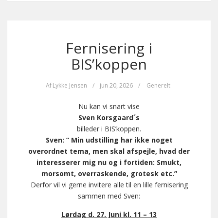
Fernisering i
BIS’koppen
Af
Lykke Jensen
/
jun 20, 2026
/
Generelt
Nu kan vi snart vise
Sven Korsgaard´s
billeder i BIS’koppen.
Sven: ” Min udstilling har ikke noget
overordnet tema, men skal afspejle, hvad der
interesserer mig nu og i fortiden: Smukt,
morsomt, overraskende, grotesk etc.”
Derfor vil vi gerne invitere alle til en lille fernisering
sammen med Sven:
Lørdag d. 27. Juni kl. 11 – 13