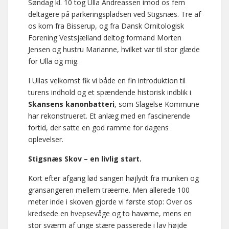
Søndag kl. 10 tog Ulla Andreassen imod os fem
deltagere på parkeringspladsen ved Stigsnæs. Tre af
os kom fra Bisserup, og fra Dansk Ornitologisk
Forening Vestsjælland deltog formand Morten
Jensen og hustru Marianne, hvilket var til stor glæde
for Ulla og mig.
I Ullas velkomst fik vi både en fin introduktion til
turens indhold og et spændende historisk indblik i
Skansens kanonbatteri
, som Slagelse Kommune
har rekonstrueret. Et anlæg med en fascinerende
fortid, der satte en god ramme for dagens
oplevelser.
Stigsnæs Skov – en livlig start.
Kort efter afgang lød sangen højlydt fra munken og
gransangeren mellem træerne. Men allerede 100
meter inde i skoven gjorde vi første stop: Over os
kredsede en hvepsevåge og to havørne, mens en
stor sværm af unge stære passerede i lav højde