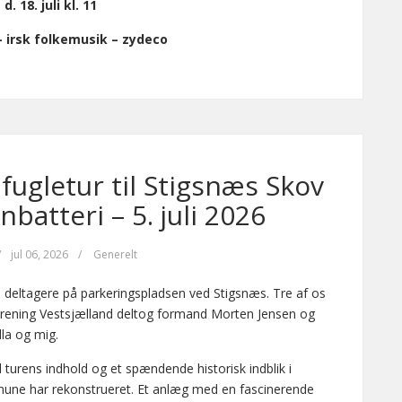
d. 18. juli kl. 11
 – irsk folkemusik – zydeco
fugletur til Stigsnæs Skov
batteri – 5. juli 2026
/
jul 06, 2026
/
Generelt
 deltagere på parkeringspladsen ved Stigsnæs. Tre af os
orening Vestsjælland deltog formand Morten Jensen og
lla og mig.
til turens indhold og et spændende historisk indblik i
une har rekonstrueret. Et anlæg med en fascinerende