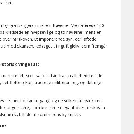
velser.
ken og gransangeren mellem træerne. Men allerede 100
er os kredsede en hvepsevåge og to havørne, mens en
e over rørskoven. Et imponerende syn, der løftede
ud mod Skansen, ledsaget af rigt fugleliv, som fremgår
istorisk vingesus:
an stedet, som så ofte før, fra sin allerbedste side:
det flotte rekonstruerede militæranlæg, og det rige
ev set her for første gang, og de velkendte hvidklirer,
 flok unge stære, som kredsede elegant over rørskoven.
 dynamisk billede af sommerens kystnatur.
ger.