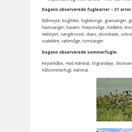
Dagens observerede fuglearter – 31 arter
Blåmejse, bogfinke, fuglekonge, gransanger, gr
havesanger, havørn, hvepsevåge, hvidklire, kno
rødstjert, sangdrossel, skarv, skovskade, sols
svaleklire, sølvmåge, tornsanger.
Dagens observerede sommerfugle:
Kejserkåbe, Hvid Admiral, Engrandøje, Skovra
Kålsommerfugl, Admiral.