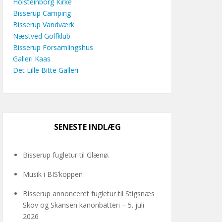
Holsteinborg Kirke
Bisserup Camping
Bisserup Vandværk
Næstved Golfklub
Bisserup Forsamlingshus
Galleri Kaas
Det Lille Bitte Galleri
SENESTE INDLÆG
Bisserup fugletur til Glænø.
Musik i BIS’koppen
Bisserup annonceret fugletur til Stigsnæs
Skov og Skansen kanonbatteri – 5. juli
2026