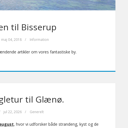
 til Bisserup
maj 04, 2018
/
Information
pændende artikler om vores fantastiske by.
gletur til Glænø.
/
jul 22, 2026
/
Generelt
 august
, hvor vi udforsker både strandeng, kyst og de