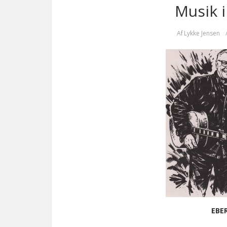
Musik i
Af
Lykke Jensen
EBE