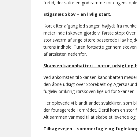
fortid, der satte en god ramme for dagens ople
Stigsnæs Skov – en livlig start.
Kort efter afgang lød sangen højlydt fra mun
meter inde i skoven gjorde vi første stop: Ov
stor sværm af unge stære passerede i lav højd
turens indhold. Turen fortsatte gennem skoven 
af artslisten nedenfor.
Skansen kanonbatteri – natur, udsigt og h
Ved ankomsten til Skansen kanonbatteri møder m
den åbne udsigt over Storebælt og Agersøsund, 
fugleliv omkring rørskoven lige ud for Skansen.
Her oplevede vi blandt andet svaleklirer, som bl
der fouragerede i området. Dertil kom en stor
Alt sammen var med til at skabe et levende og
Tilbagevejen – sommerfugle og fuglekon