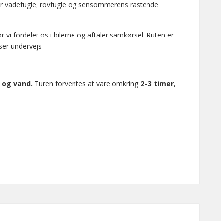
or vadefugle, rovfugle og sensommerens rastende
or vi fordeler os i bilerne og aftaler samkørsel. Ruten er
user undervejs
.
 og vand.
Turen forventes at vare omkring
2–3 timer
,