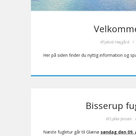
Velkommen
Af
Jakob Højgård
/
Her på siden finder du nyttig information og s
Bisserup fu
Af
Lykke Jensen
Næste fugletur går til Glænø
søndag den 09.