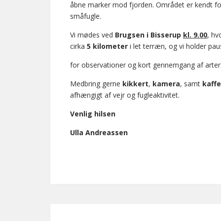
åbne marker mod fjorden. Området er kendt f
småfugle.
Vi mødes ved
Brugsen i Bisserup
kl. 9.00
, hv
cirka
5 kilometer
i let terræn, og vi holder pa
for observationer og kort gennemgang af arter
Medbring gerne
kikkert
,
kamera
, samt
kaffe
afhængigt af vejr og fugleaktivitet.
Venlig hilsen
Ulla Andreassen