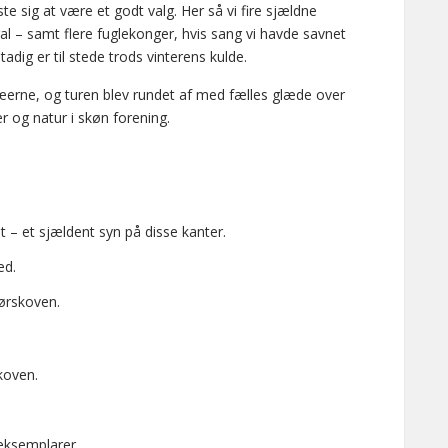
ste sig at være et godt valg. Her så vi fire sjældne
 – samt flere fuglekonger, hvis sang vi havde savnet
adig er til stede trods vinterens kulde.
erne, og turen blev rundet af med fælles glæde over
er og natur i skøn forening.
 – et sjældent syn på disse kanter.
ed.
rørskoven.
koven.
 eksemplarer.