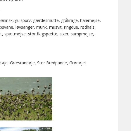
.
ønirisk, gulspurv, gærdesmutte, gråkrage, halemejse,
psvane, løvsanger, munk, musvit, ringdue, rødhals,
ort, spætmejse, stor flagspætte, stær, sumpmejse,
ndøje, Græsrandøje, Stor Bredpande, Grønøjet