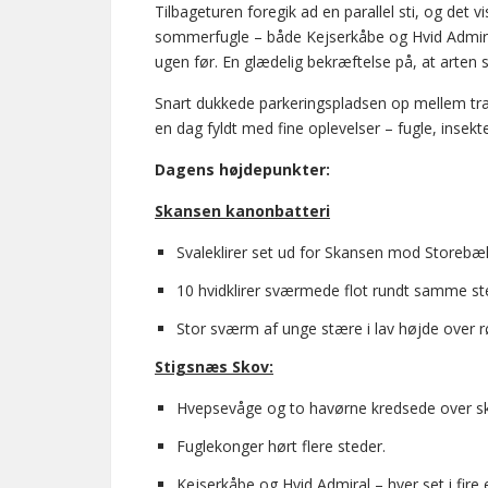
Tilbageturen foregik ad en parallel sti, og det vi
sommerfugle – både Kejserkåbe og Hvid Admiral
ugen før. En glædelig bekræftelse på, at arten st
Snart dukkede parkeringspladsen op mellem træ
en dag fyldt med fine oplevelser – fugle, insekt
Dagens højdepunkter:
Skansen kanonbatteri
Svaleklirer set ud for Skansen mod Storebælt
10 hvidklirer sværmede flot rundt samme st
Stor sværm af unge stære i lav højde over 
Stigsnæs Skov:
Hvepsevåge og to havørne kredsede over s
Fuglekonger hørt flere steder.
Kejserkåbe og Hvid Admiral – hver set i fire