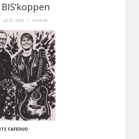
 BIS’koppen
/
jul 07, 2026
/
Generelt
RTS CAFEDUO