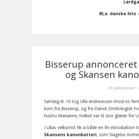
Lørdga 
Bl,a. danske hits
Bisserup annonceret 
og Skansen kanon
Af
Lykke Jensen
Søndag kl. 10 tog Ulla Andreassen imod os fem
kom fra Bisserup, og fra Dansk Ornitologisk F
hustru Marianne, hvilket var til stor glæde for U
I Ullas velkomst fik vi både en fin introduktion 
Skansens kanonbatteri
, som Slagelse Komm