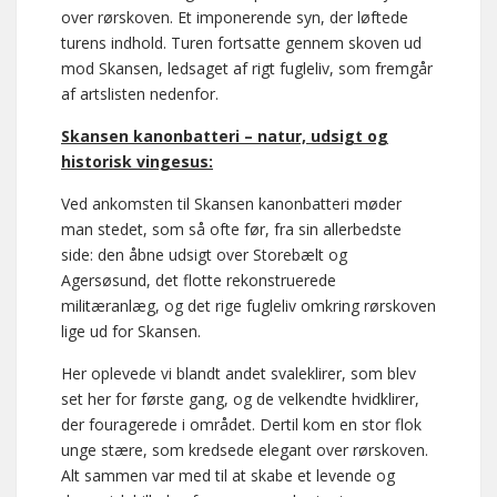
over rørskoven. Et imponerende syn, der løftede
turens indhold. Turen fortsatte gennem skoven ud
mod Skansen, ledsaget af rigt fugleliv, som fremgår
af artslisten nedenfor.
Skansen kanonbatteri – natur, udsigt og
historisk vingesus:
Ved ankomsten til Skansen kanonbatteri møder
man stedet, som så ofte før, fra sin allerbedste
side: den åbne udsigt over Storebælt og
Agersøsund, det flotte rekonstruerede
militæranlæg, og det rige fugleliv omkring rørskoven
lige ud for Skansen.
Her oplevede vi blandt andet svaleklirer, som blev
set her for første gang, og de velkendte hvidklirer,
der fouragerede i området. Dertil kom en stor flok
unge stære, som kredsede elegant over rørskoven.
Alt sammen var med til at skabe et levende og