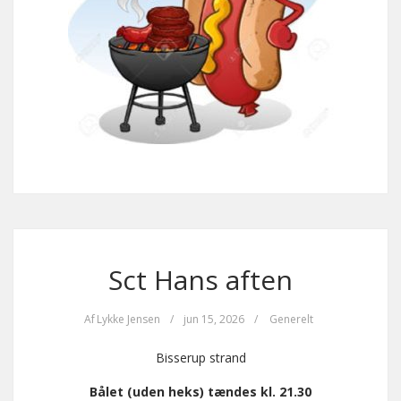
Sct Hans aften
Af
Lykke Jensen
/
jun 15, 2026
/
Generelt
Bisserup strand
Bålet (uden heks) tændes kl. 21.30