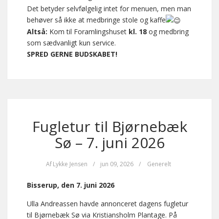
Det betyder selvfølgelig intet for menuen, men man
behøver så ikke at medbringe stole og kaffe
Altså:
Kom til Foramlingshuset
kl. 18
og medbring
som sædvanligt kun service.
SPRED GERNE BUDSKABET!
Fugletur til Bjørnebæk
Sø – 7. juni 2026
Af
Lykke Jensen
/
jun 09, 2026
/
Generelt
Bisserup, den 7. juni 2026
Ulla Andreassen havde annonceret dagens fugletur
til Bjørnebæk Sø via Kristiansholm Plantage. På