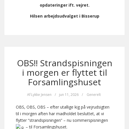
opdateringer ift. vejret.
Hilsen arbejdsudvalget i Bisserup
OBS!! Strandspisningen
i morgen er flyttet til
Forsamlingshuset
Af
Lykke Jensen
/
jun 11, 2026
/
Generelt
OBS, OBS, OBS – efter utallige kig på vejrudsigten
til i morgen aften har madholdet besluttet, at vi
flytter “strandspisningen” – nu sommerspisningen
– til Forsamlingshuset.