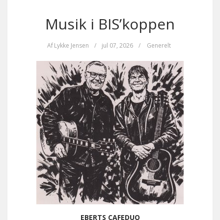
Musik i BIS’koppen
Af
Lykke Jensen
/
jul 07, 2026
/
Generelt
EBERTS CAFEDUO