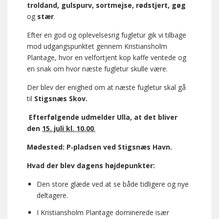
troldand, gulspurv, sortmejse, rødstjert, gøg
og
stær
.
Efter en god og oplevelsesrig fugletur gik vi tilbage
mod udgangspunktet gennem Kristiansholm
Plantage, hvor en velfortjent kop kaffe ventede og
en snak om hvor næste fugletur skulle være.
Der blev der enighed om at næste fugletur skal gå
til
Stigsnæs Skov.
Efterfølgende udmelder Ulla, at det bliver
den
15. juli kl. 10.00
.
Mødested: P‑pladsen ved Stigsnæs Havn.
Hvad der blev dagens højdepunkter:
Den store glæde ved at se både tidligere og nye
deltagere.
I Kristiansholm Plantage dominerede især