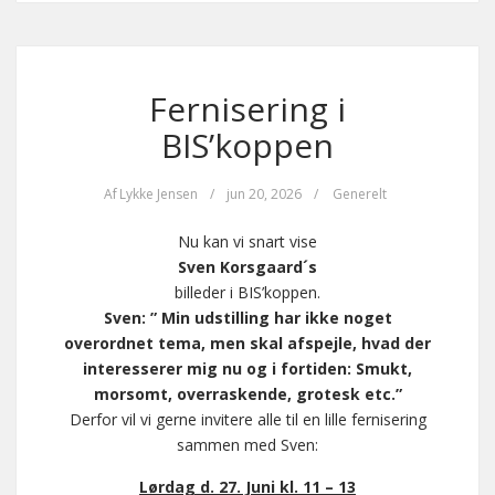
Fernisering i
BIS’koppen
Af
Lykke Jensen
/
jun 20, 2026
/
Generelt
Nu kan vi snart vise
Sven Korsgaard´s
billeder i BIS’koppen.
Sven: ” Min udstilling har ikke noget
overordnet tema, men skal afspejle, hvad der
interesserer mig nu og i fortiden: Smukt,
morsomt, overraskende, grotesk etc.”
Derfor vil vi gerne invitere alle til en lille fernisering
sammen med Sven:
Lørdag d. 27. Juni kl. 11 – 13