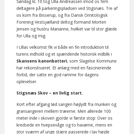
Søndag kl. 10 tog Ulla Andreassen imod os fem
deltagere på parkeringspladsen ved Stigsnæs. Tre af
os kom fra Bisserup, og fra Dansk Ornitologisk
Forening Vestsjælland deltog formand Morten
Jensen og hustru Marianne, hvilket var til stor glæde
for Ulla og mig.
I Ullas velkomst fik vi både en fin introduktion til
turens indhold og et spændende historisk indblik i
Skansens kanonbatteri
, som Slagelse Kommune
har rekonstrueret. Et anlæg med en fascinerende
fortid, der satte en god ramme for dagens
oplevelser.
Stigsnæs Skov – en livlig start.
Kort efter afgang lød sangen højlydt fra munken og
gransangeren mellem træerne. Men allerede 100
meter inde i skoven gjorde vi første stop: Over os
kredsede en hvepsevåge og to havørne, mens en
stor sværm af unge stære passerede i lav højde