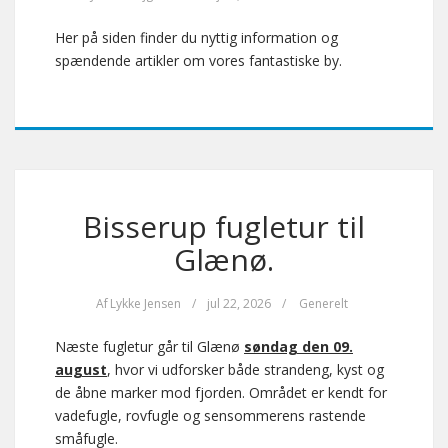
Her på siden finder du nyttig information og
spændende artikler om vores fantastiske by.
Bisserup fugletur til
Glænø.
Af
Lykke Jensen
/
jul 22, 2026
/
Generelt
Næste fugletur går til Glænø
søndag den 09.
august
, hvor vi udforsker både strandeng, kyst og
de åbne marker mod fjorden. Området er kendt for
vadefugle, rovfugle og sensommerens rastende
småfugle.