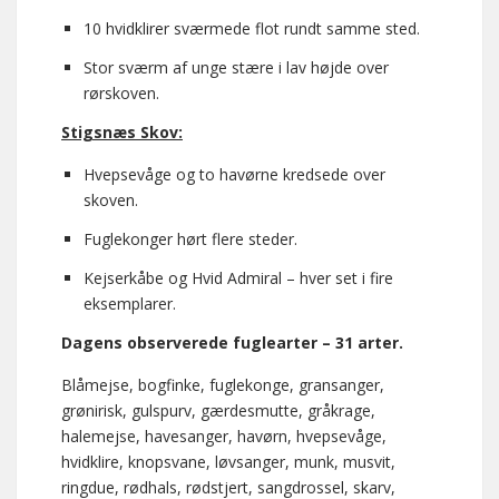
10 hvidklirer sværmede flot rundt samme sted.
Stor sværm af unge stære i lav højde over
rørskoven.
Stigsnæs Skov:
Hvepsevåge og to havørne kredsede over
skoven.
Fuglekonger hørt flere steder.
Kejserkåbe og Hvid Admiral – hver set i fire
eksemplarer.
Dagens observerede fuglearter – 31 arter.
Blåmejse, bogfinke, fuglekonge, gransanger,
grønirisk, gulspurv, gærdesmutte, gråkrage,
halemejse, havesanger, havørn, hvepsevåge,
hvidklire, knopsvane, løvsanger, munk, musvit,
ringdue, rødhals, rødstjert, sangdrossel, skarv,