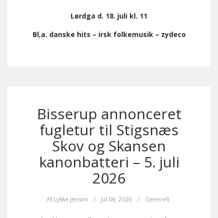
Lørdga d. 18. juli kl. 11
Bl,a. danske hits – irsk folkemusik – zydeco
Bisserup annonceret
fugletur til Stigsnæs
Skov og Skansen
kanonbatteri – 5. juli
2026
Af
Lykke Jensen
/
jul 06, 2026
/
Generelt