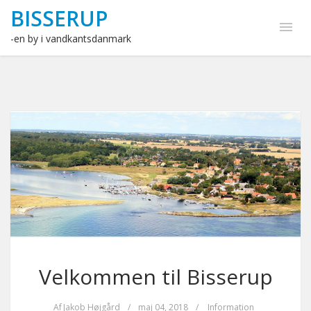
BISSERUP
-en by i vandkantsdanmark
Velkommen til Bisserup
Af
Jakob Højgård
/
maj 04, 2018
/
Information