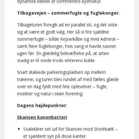
dynamisk billede af sommerens kystnatur.
Tilbagevejen – sommerfugle og fuglekonger.
Tilbageturen foregik ad en parallel sti, og det viste
sig at være et godt valg. Her så vi fire sjældne
sommerfugle – både Kejserkåbe og Hvid Admiral –
samt flere fuglekonger, hvis sang vi havde savnet
ugen før. En glædelig bekræftelse på, at arten
stadig er til stede trods vinterens kulde.
Snart dukkede parkeringspladsen op mellem
træerne, og turen blev rundet af med fælles glæde
over en dag fyldt med fine oplevelser – fugle,
insekter og natur i skøn forening.
Dagens højdepunkter:
Skansen kanonbatteri
Svaleklirer set ud for Skansen mod Storebælt –
et sjældent syn på disse kanter.