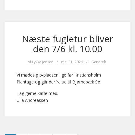
Næste fugletur bliver
den 7/6 kl. 10.00
Af
Lykke Jensen
/
maj 31, 2026
/
Generelt
Vi mødes p p-pladsen lige før Kristiansholm
Plantage og går derfra ud til Bjørnebæk Sø.
Tag gerne kaffe med.
Ulla Andreassen