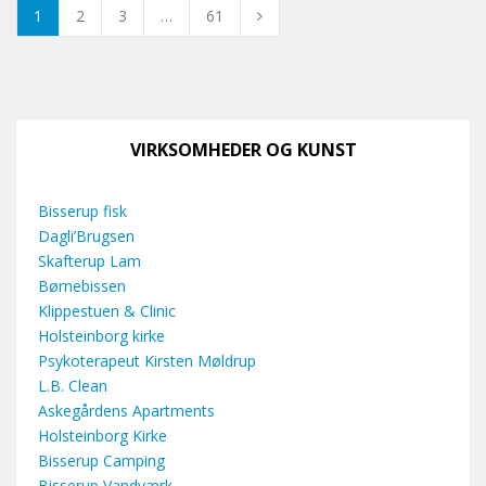
1
2
3
…
61
VIRKSOMHEDER OG KUNST
Bisserup fisk
Dagli’Brugsen
Skafterup Lam
Børnebissen
Klippestuen & Clinic
Holsteinborg kirke
Psykoterapeut Kirsten Møldrup
L.B. Clean
Askegårdens Apartments
Holsteinborg Kirke
Bisserup Camping
Bisserup Vandværk