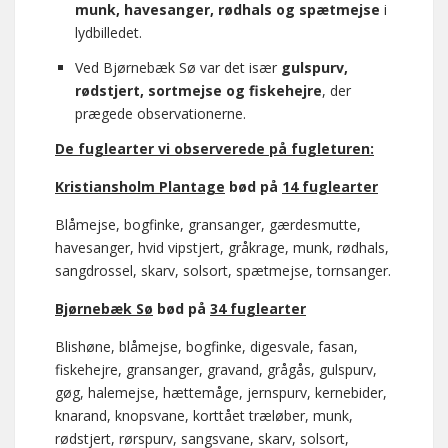
munk, havesanger, rødhals og spætmejse
i
lydbilledet.
Ved Bjørnebæk Sø var det især
gulspurv,
rødstjert, sortmejse og fiskehejre
, der
prægede observationerne.
De fuglearter vi observerede på fugleturen:
Kristiansholm Plantage
bød på
14 fuglearter
Blåmejse, bogfinke, gransanger, gærdesmutte,
havesanger, hvid vipstjert, gråkrage, munk, rødhals,
sangdrossel, skarv, solsort, spætmejse, tornsanger.
Bjørnebæk Sø
bød på
34 fuglearter
Blishøne, blåmejse, bogfinke, digesvale, fasan,
fiskehejre, gransanger, gravand, grågås, gulspurv,
gøg, halemejse, hættemåge, jernspurv, kernebider,
knarand, knopsvane, korttået træløber, munk,
rødstjert, rørspurv, sangsvane, skarv, solsort,