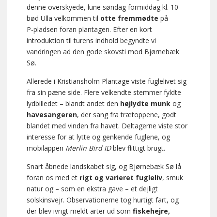
denne overskyede, lune søndag formiddag kl. 10
bød Ulla velkommen til
otte fremmødte
på
P‑pladsen foran plantagen. Efter en kort
introduktion til turens indhold begyndte vi
vandringen ad den gode skovsti mod Bjørnebæk
Sø.
Allerede i Kristiansholm Plantage viste fuglelivet sig
fra sin pæne side. Flere velkendte stemmer fyldte
lydbilledet – blandt andet den
højlydte munk
og
havesangeren
, der sang fra trætoppene, godt
blandet med vinden fra havet. Deltagerne viste stor
interesse for at lytte og genkende fuglene, og
mobilappen
Merlin Bird ID
blev flittigt brugt.
Snart åbnede landskabet sig, og Bjørnebæk Sø lå
foran os med et
rigt og varieret fugleliv
, smuk
natur og – som en ekstra gave – et dejligt
solskinsvejr. Observationerne tog hurtigt fart, og
der blev ivrigt meldt arter ud som
fiskehejre,