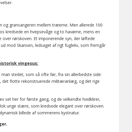
velser.
ken og gransangeren mellem træerne. Men allerede 100
er os kredsede en hvepsevåge og to havørne, mens en
e over rørskoven. Et imponerende syn, der løftede
ud mod Skansen, ledsaget af rigt fugleliv, som fremgår
istorisk vingesus:
an stedet, som så ofte før, fra sin allerbedste side:
det flotte rekonstruerede militæranlæg, og det rige
ev set her for første gang, og de velkendte hvidklirer,
 flok unge stære, som kredsede elegant over rørskoven.
 dynamisk billede af sommerens kystnatur.
ger.