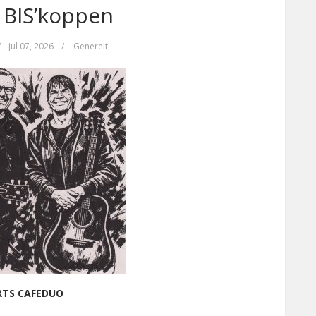
 BIS’koppen
/
jul 07, 2026
/
Generelt
RTS CAFEDUO