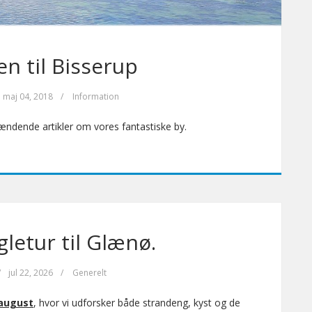
 til Bisserup
maj 04, 2018
/
Information
pændende artikler om vores fantastiske by.
gletur til Glænø.
/
jul 22, 2026
/
Generelt
 august
, hvor vi udforsker både strandeng, kyst og de