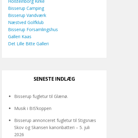
Holsteinborg Kirke
Bisserup Camping
Bisserup Vandværk
Næstved Golfklub
Bisserup Forsamlingshus
Galleri Kaas
Det Lille Bitte Galleri
SENESTE INDLÆG
Bisserup fugletur til Glænø.
Musik i BIS’koppen
Bisserup annonceret fugletur til Stigsnæs
Skov og Skansen kanonbatteri – 5. juli
2026