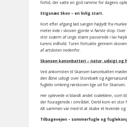
fortid, der satte en god ramme for dagens ople
Stigsnæs Skov – en livlig start.
Kort efter afgang lød sangen højlydt fra mun
meter inde i skoven gjorde vi første stop: Ov
stor sværm af unge stære passerede i lav højd
turens indhold. Turen fortsatte gennem skoven 
af artslisten nedenfor.
Skansen kanonbatteri – natur, udsigt og h
Ved ankomsten til Skansen kanonbatteri møder m
den åbne udsigt over Storebælt og Agersøsund, 
fugleliv omkring rørskoven lige ud for Skansen.
Her oplevede vi blandt andet svaleklirer, som bl
der fouragerede i området. Dertil kom en stor
Alt sammen var med til at skabe et levende og
Tilbagevejen – sommerfugle og fuglekon