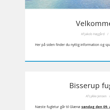
Velkommen
Af
Jakob Højgård
/
Her på siden finder du nyttig information og s
Bisserup fu
Af
Lykke Jensen
Næste fugletur går til Glænø
søndag den 09.