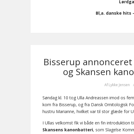
Lørdga 
Bl,a. danske hits
Bisserup annonceret 
og Skansen kanon
Af
Lykke Jensen
Søndag kl. 10 tog Ulla Andreassen imod os fem
kom fra Bisserup, og fra Dansk Ornitologisk F
hustru Marianne, hvilket var til stor glæde for U
I Ullas velkomst fik vi både en fin introduktion 
Skansens kanonbatteri
, som Slagelse Komm