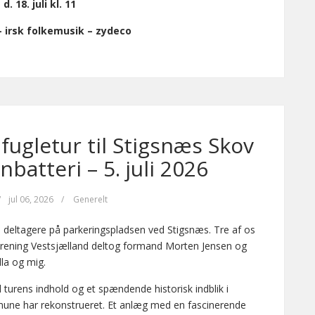
d. 18. juli kl. 11
 – irsk folkemusik – zydeco
fugletur til Stigsnæs Skov
batteri – 5. juli 2026
/
jul 06, 2026
/
Generelt
 deltagere på parkeringspladsen ved Stigsnæs. Tre af os
orening Vestsjælland deltog formand Morten Jensen og
lla og mig.
til turens indhold og et spændende historisk indblik i
une har rekonstrueret. Et anlæg med en fascinerende