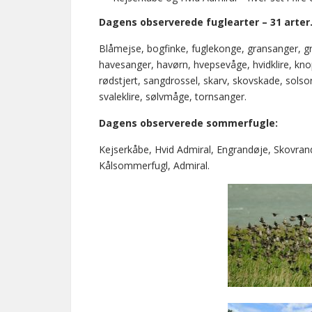
Dagens observerede fuglearter – 31 arter
Blåmejse, bogfinke, fuglekonge, gransanger, gr
havesanger, havørn, hvepsevåge, hvidklire, kno
rødstjert, sangdrossel, skarv, skovskade, sols
svaleklire, sølvmåge, tornsanger.
Dagens observerede sommerfugle:
Kejserkåbe, Hvid Admiral, Engrandøje, Skovra
Kålsommerfugl, Admiral.