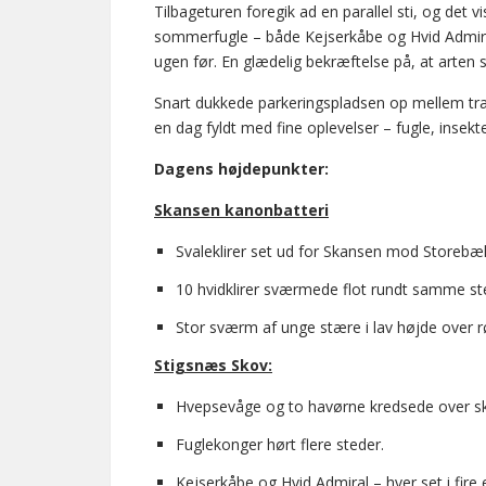
Tilbageturen foregik ad en parallel sti, og det vi
sommerfugle – både Kejserkåbe og Hvid Admiral
ugen før. En glædelig bekræftelse på, at arten st
Snart dukkede parkeringspladsen op mellem træ
en dag fyldt med fine oplevelser – fugle, insekt
Dagens højdepunkter:
Skansen kanonbatteri
Svaleklirer set ud for Skansen mod Storebælt
10 hvidklirer sværmede flot rundt samme st
Stor sværm af unge stære i lav højde over 
Stigsnæs Skov:
Hvepsevåge og to havørne kredsede over s
Fuglekonger hørt flere steder.
Kejserkåbe og Hvid Admiral – hver set i fire