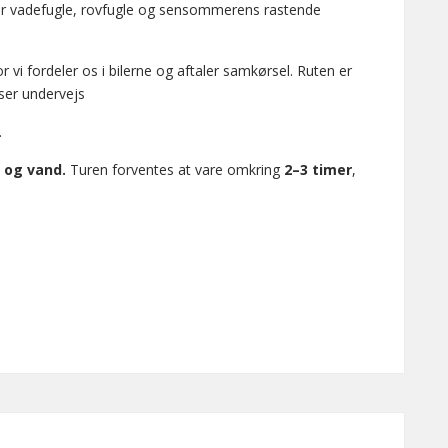
or vadefugle, rovfugle og sensommerens rastende
or vi fordeler os i bilerne og aftaler samkørsel. Ruten er
user undervejs
.
 og vand.
Turen forventes at vare omkring
2–3 timer
,