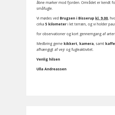
åbne marker mod fjorden. Området er kendt f
småfugle.
Vi mødes ved
Brugsen i Bisserup
kl. 9.00
, hv
cirka
5 kilometer
i let terræn, og vi holder pa
for observationer og kort gennemgang af arter
Medbring gerne
kikkert
,
kamera
, samt
kaffe
afhængigt af vejr og fugleaktivitet.
Venlig hilsen
Ulla Andreassen