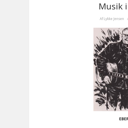
Musik i
Af
Lykke Jensen
EBE