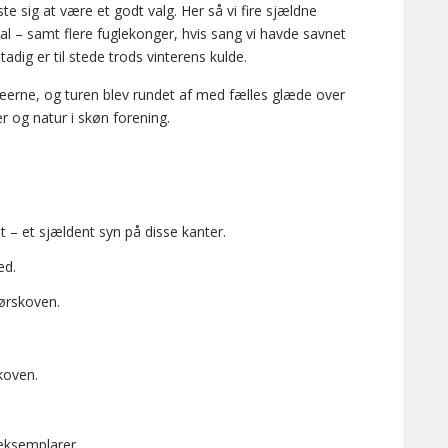
ste sig at være et godt valg. Her så vi fire sjældne
 – samt flere fuglekonger, hvis sang vi havde savnet
adig er til stede trods vinterens kulde.
erne, og turen blev rundet af med fælles glæde over
er og natur i skøn forening.
 – et sjældent syn på disse kanter.
ed.
rørskoven.
koven.
 eksemplarer.