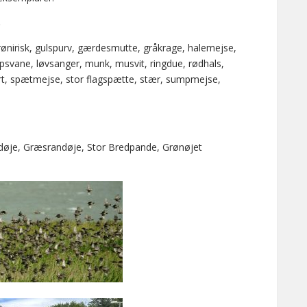
.
ønirisk, gulspurv, gærdesmutte, gråkrage, halemejse,
psvane, løvsanger, munk, musvit, ringdue, rødhals,
ort, spætmejse, stor flagspætte, stær, sumpmejse,
ndøje, Græsrandøje, Stor Bredpande, Grønøjet