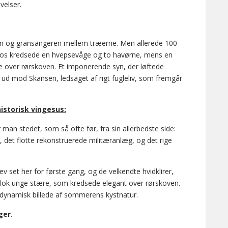
velser.
ken og gransangeren mellem træerne. Men allerede 100
er os kredsede en hvepsevåge og to havørne, mens en
e over rørskoven. Et imponerende syn, der løftede
ud mod Skansen, ledsaget af rigt fugleliv, som fremgår
istorisk vingesus:
an stedet, som så ofte før, fra sin allerbedste side:
det flotte rekonstruerede militæranlæg, og det rige
ev set her for første gang, og de velkendte hvidklirer,
 flok unge stære, som kredsede elegant over rørskoven.
 dynamisk billede af sommerens kystnatur.
ger.