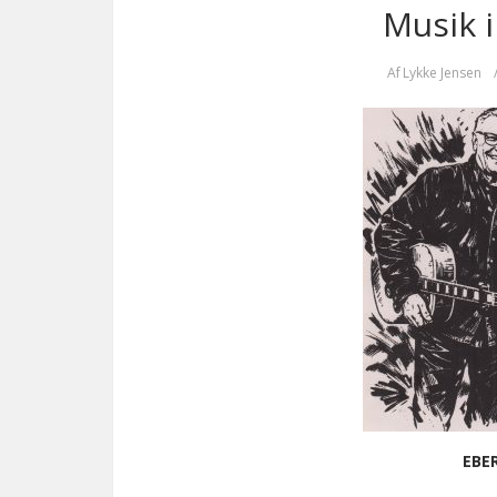
Musik i
Af
Lykke Jensen
EBE