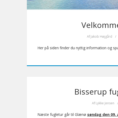
Velkommen
Af
Jakob Højgård
/
Her på siden finder du nyttig information og s
Bisserup fu
Af
Lykke Jensen
Næste fugletur går til Glænø
søndag den 09.