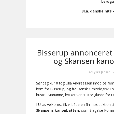
Lørdga 
Bl,a. danske hits
Bisserup annonceret 
og Skansen kanon
Af
Lykke Jensen
Søndag kl. 10 tog Ulla Andreassen imod os fem
kom fra Bisserup, og fra Dansk Ornitologisk F
hustru Marianne, hvilket var til stor glæde for U
I Ullas velkomst fik vi både en fin introduktion 
Skansens kanonbatteri
, som Slagelse Komm