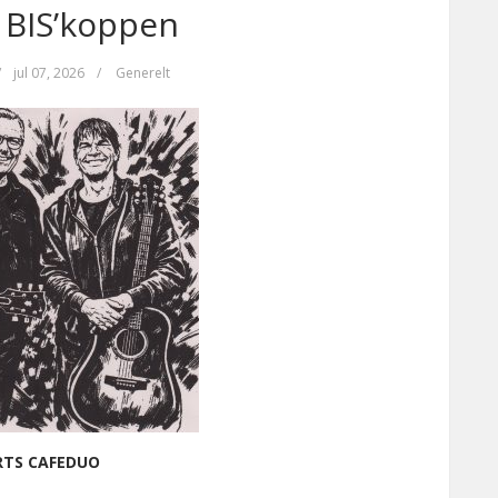
 BIS’koppen
/
jul 07, 2026
/
Generelt
RTS CAFEDUO