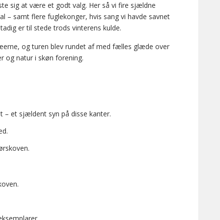
ste sig at være et godt valg. Her så vi fire sjældne
 – samt flere fuglekonger, hvis sang vi havde savnet
adig er til stede trods vinterens kulde.
erne, og turen blev rundet af med fælles glæde over
er og natur i skøn forening.
 – et sjældent syn på disse kanter.
ed.
rørskoven.
koven.
 eksemplarer.