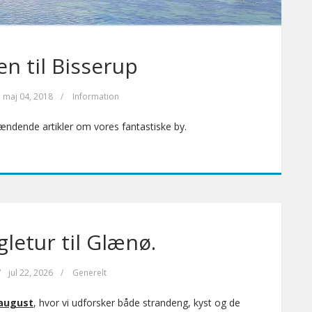
 til Bisserup
maj 04, 2018
/
Information
pændende artikler om vores fantastiske by.
gletur til Glænø.
/
jul 22, 2026
/
Generelt
 august
, hvor vi udforsker både strandeng, kyst og de