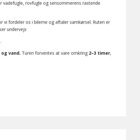
or vadefugle, rovfugle og sensommerens rastende
or vi fordeler os i bilerne og aftaler samkørsel. Ruten er
user undervejs
.
 og vand.
Turen forventes at vare omkring
2–3 timer
,