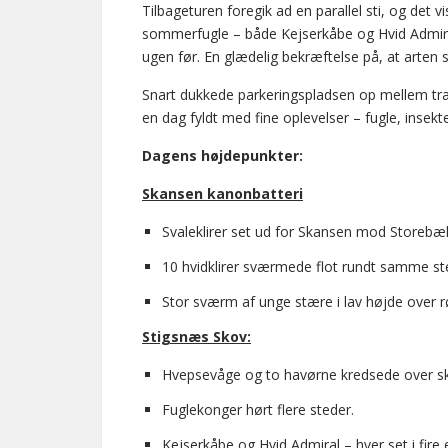
Tilbageturen foregik ad en parallel sti, og det vi
sommerfugle – både Kejserkåbe og Hvid Admiral
ugen før. En glædelig bekræftelse på, at arten st
Snart dukkede parkeringspladsen op mellem træ
en dag fyldt med fine oplevelser – fugle, insekt
Dagens højdepunkter:
Skansen kanonbatteri
Svaleklirer set ud for Skansen mod Storebælt
10 hvidklirer sværmede flot rundt samme st
Stor sværm af unge stære i lav højde over 
Stigsnæs Skov:
Hvepsevåge og to havørne kredsede over s
Fuglekonger hørt flere steder.
Kejserkåbe og Hvid Admiral – hver set i fire