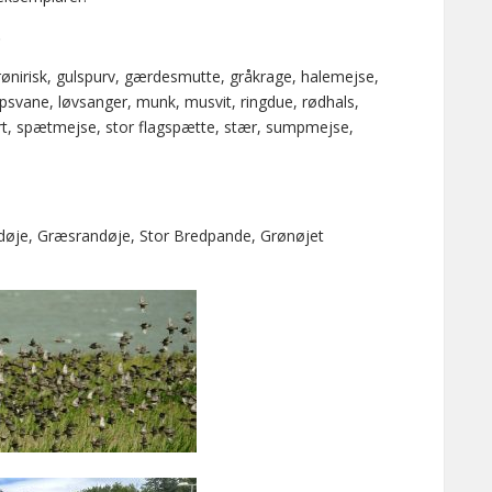
.
ønirisk, gulspurv, gærdesmutte, gråkrage, halemejse,
psvane, løvsanger, munk, musvit, ringdue, rødhals,
ort, spætmejse, stor flagspætte, stær, sumpmejse,
ndøje, Græsrandøje, Stor Bredpande, Grønøjet