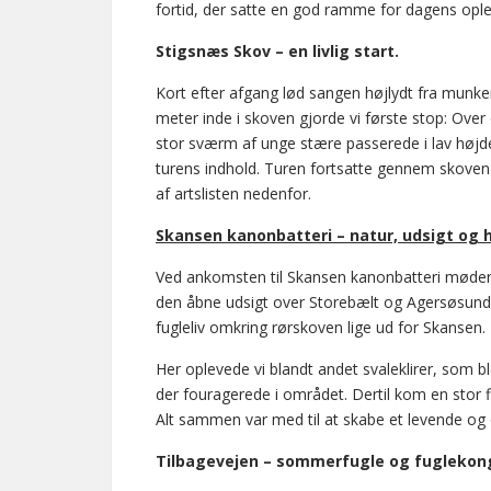
fortid, der satte en god ramme for dagens ople
Stigsnæs Skov – en livlig start.
Kort efter afgang lød sangen højlydt fra mun
meter inde i skoven gjorde vi første stop: Ov
stor sværm af unge stære passerede i lav højd
turens indhold. Turen fortsatte gennem skoven 
af artslisten nedenfor.
Skansen kanonbatteri – natur, udsigt og h
Ved ankomsten til Skansen kanonbatteri møder m
den åbne udsigt over Storebælt og Agersøsund, 
fugleliv omkring rørskoven lige ud for Skansen.
Her oplevede vi blandt andet svaleklirer, som bl
der fouragerede i området. Dertil kom en stor
Alt sammen var med til at skabe et levende og
Tilbagevejen – sommerfugle og fuglekon