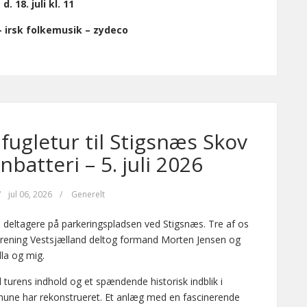
d. 18. juli kl. 11
 – irsk folkemusik – zydeco
fugletur til Stigsnæs Skov
batteri – 5. juli 2026
/
jul 06, 2026
/
Generelt
 deltagere på parkeringspladsen ved Stigsnæs. Tre af os
orening Vestsjælland deltog formand Morten Jensen og
lla og mig.
til turens indhold og et spændende historisk indblik i
une har rekonstrueret. Et anlæg med en fascinerende