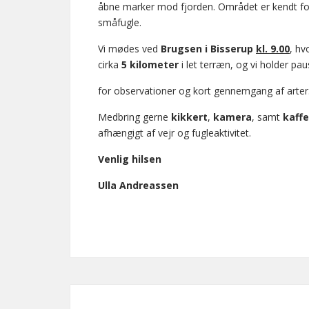
åbne marker mod fjorden. Området er kendt f
småfugle.
Vi mødes ved
Brugsen i Bisserup
kl. 9.00
, hv
cirka
5 kilometer
i let terræn, og vi holder pa
for observationer og kort gennemgang af arter
Medbring gerne
kikkert
,
kamera
, samt
kaffe
afhængigt af vejr og fugleaktivitet.
Venlig hilsen
Ulla Andreassen