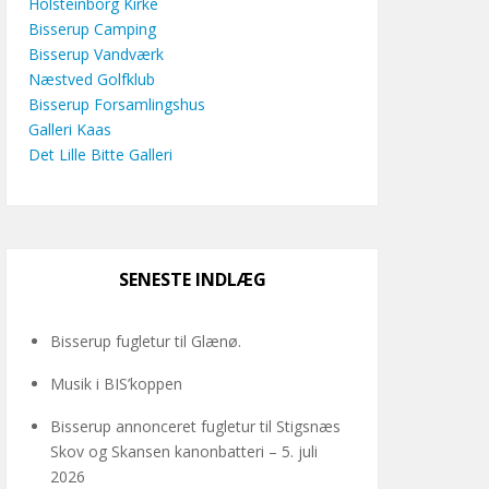
Holsteinborg Kirke
Bisserup Camping
Bisserup Vandværk
Næstved Golfklub
Bisserup Forsamlingshus
Galleri Kaas
Det Lille Bitte Galleri
SENESTE INDLÆG
Bisserup fugletur til Glænø.
Musik i BIS’koppen
Bisserup annonceret fugletur til Stigsnæs
Skov og Skansen kanonbatteri – 5. juli
2026