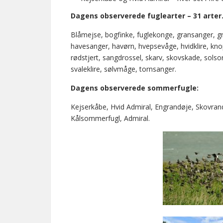
Dagens observerede fuglearter – 31 arter
Blåmejse, bogfinke, fuglekonge, gransanger, gr
havesanger, havørn, hvepsevåge, hvidklire, kno
rødstjert, sangdrossel, skarv, skovskade, sols
svaleklire, sølvmåge, tornsanger.
Dagens observerede sommerfugle:
Kejserkåbe, Hvid Admiral, Engrandøje, Skovra
Kålsommerfugl, Admiral.