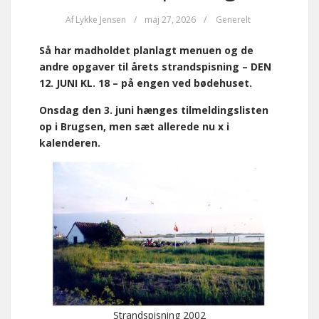
Af
Lykke Jensen
/
maj 27, 2026
/
Generelt
Så har madholdet planlagt menuen og de
andre opgaver til årets strandspisning – DEN
12. JUNI KL. 18 – på engen ved bødehuset.
Onsdag den 3. juni hænges tilmeldingslisten
op i Brugsen, men sæt allerede nu x i
kalenderen.
Strandspisning 2002