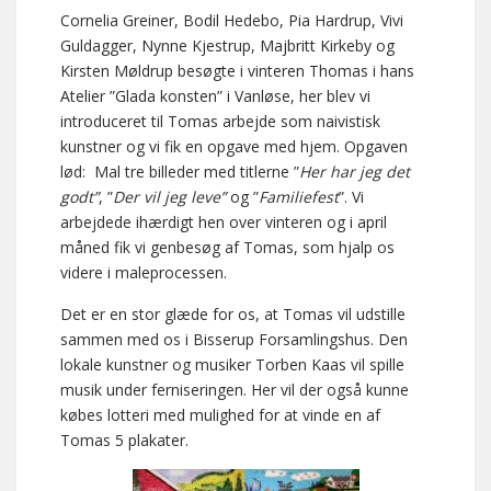
Cornelia Greiner, Bodil Hedebo, Pia Hardrup, Vivi
Guldagger, Nynne Kjestrup, Majbritt Kirkeby og
Kirsten Møldrup besøgte i vinteren Thomas i hans
Atelier ”Glada konsten” i Vanløse, her blev vi
introduceret til Tomas arbejde som naivistisk
kunstner og vi fik en opgave med hjem. Opgaven
lød: Mal tre billeder med titlerne ”
Her har jeg det
godt”
, ”
Der vil jeg leve”
og ”
Familiefest
”. Vi
arbejdede ihærdigt hen over vinteren og i april
måned fik vi genbesøg af Tomas, som hjalp os
videre i maleprocessen.
Det er en stor glæde for os, at Tomas vil udstille
sammen med os i Bisserup Forsamlingshus. Den
lokale kunstner og musiker Torben Kaas vil spille
musik under ferniseringen. Her vil der også kunne
købes lotteri med mulighed for at vinde en af
Tomas 5 plakater.