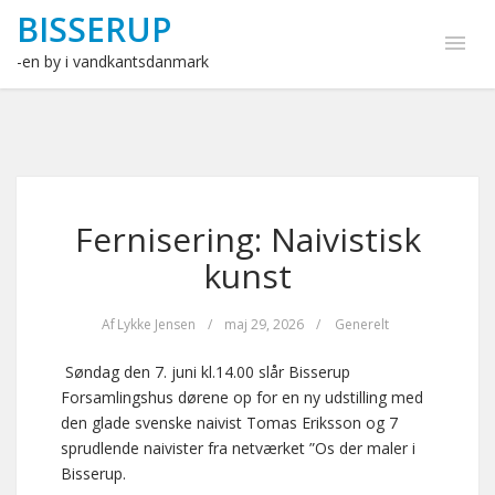
BISSERUP
-en by i vandkantsdanmark
Fernisering: Naivistisk
kunst
Af
Lykke Jensen
/
maj 29, 2026
/
Generelt
Søndag den 7. juni kl.14.00 slår Bisserup
Forsamlingshus dørene op for en ny udstilling med
den glade svenske naivist Tomas Eriksson og 7
sprudlende naivister fra netværket ”Os der maler i
Bisserup.