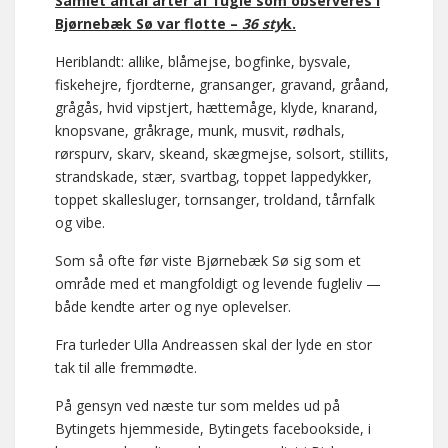
Samlet antal arter af fugle som observeres i
Bjørnebæk Sø var flotte –
36 sty
k.
Heriblandt: allike, blåmejse, bogfinke, bysvale,
fiskehejre, fjordterne, gransanger, gravand, gråand,
grågås, hvid vipstjert, hættemåge, klyde, knarand,
knopsvane, gråkrage, munk, musvit, rødhals,
rørspurv, skarv, skeand, skægmejse, solsort, stillits,
strandskade, stær, svartbag, toppet lappedykker,
toppet skallesluger, tornsanger, troldand, tårnfalk
og vibe.
Som så ofte før viste Bjørnebæk Sø sig som et
område med et mangfoldigt og levende fugleliv —
både kendte arter og nye oplevelser.
Fra turleder Ulla Andreassen skal der lyde en stor
tak til alle fremmødte.
På gensyn ved næste tur som meldes ud på
Bytingets hjemmeside, Bytingets facebookside, i