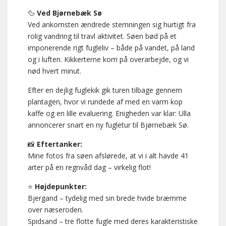
🦆
Ved Bjørnebæk Sø
Ved ankomsten ændrede stemningen sig hurtigt fra
rolig vandring til travl aktivitet. Søen bød på et
imponerende rigt fugleliv – både på vandet, på land
og i luften. Kikkerterne kom på overarbejde, og vi
nød hvert minut.
Efter en dejlig fuglekik gik turen tilbage gennem
plantagen, hvor vi rundede af med en varm kop
kaffe og en lille evaluering. Enigheden var klar: Ulla
annoncerer snart en ny fugletur til Bjørnebæk Sø.
📸
Eftertanker:
Mine fotos fra søen afslørede, at vi i alt havde 41
arter på en regnvåd dag – virkelig flot!
⭐
Højdepunkter:
Bjergand – tydelig med sin brede hvide bræmme
over næseroden.
Spidsand – tre flotte fugle med deres karakteristiske