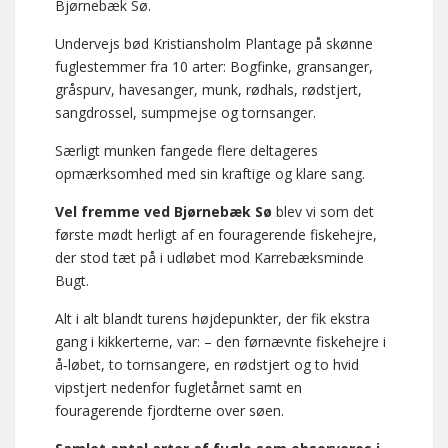
Bjørnebæk Sø.
Undervejs bød Kristiansholm Plantage på skønne
fuglestemmer fra 10 arter: Bogfinke, gransanger,
gråspurv, havesanger, munk, rødhals, rødstjert,
sangdrossel, sumpmejse og tornsanger.
Særligt munken fangede flere deltageres
opmærksomhed med sin kraftige og klare sang.
Vel fremme ved Bjørnebæk Sø
blev vi som det
første mødt herligt af en fouragerende fiskehejre,
der stod tæt på i udløbet mod Karrebæksminde
Bugt.
Alt i alt blandt turens højdepunkter, der fik ekstra
gang i kikkerterne, var: – den førnævnte fiskehejre i
å‑løbet, to tornsangere, en rødstjert og to hvid
vipstjert nedenfor fugletårnet samt en
fouragerende fjordterne over søen.