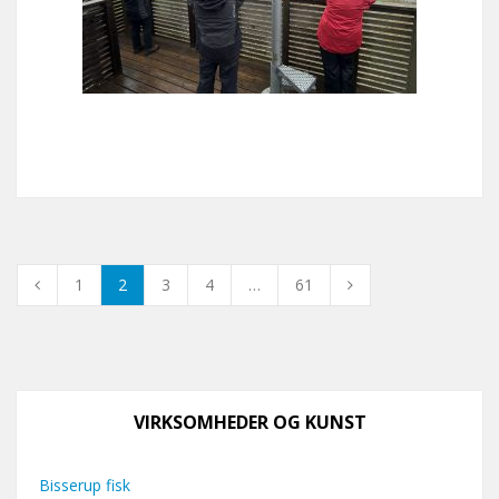
1
2
3
4
…
61
VIRKSOMHEDER OG KUNST
Bisserup fisk