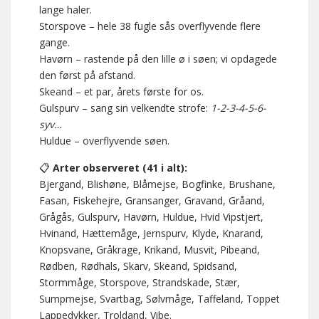
lange haler.
Storspove – hele 38 fugle sås overflyvende flere
gange.
Havørn – rastende på den lille ø i søen; vi opdagede
den først på afstand.
Skeand – et par, årets første for os.
Gulspurv – sang sin velkendte strofe:
1-2-3-4-5-6-
syv…
Huldue – overflyvende søen.
📋
Arter observeret (41 i alt):
Bjergand, Blishøne, Blåmejse, Bogfinke, Brushane,
Fasan, Fiskehejre, Gransanger, Gravand, Gråand,
Grågås, Gulspurv, Havørn, Huldue, Hvid Vipstjert,
Hvinand, Hættemåge, Jernspurv, Klyde, Knarand,
Knopsvane, Gråkrage, Krikand, Musvit, Pibeand,
Rødben, Rødhals, Skarv, Skeand, Spidsand,
Stormmåge, Storspove, Strandskade, Stær,
Sumpmejse, Svartbag, Sølvmåge, Taffeland, Toppet
Lappedykker, Troldand, Vibe.