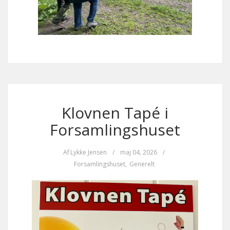
Klovnen Tapé i
Forsamlingshuset
Af
Lykke Jensen
/
maj 04, 2026
/
Forsamlingshuset
,
Generelt