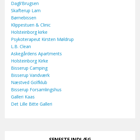
Dagli’Brugsen
Skafterup Lam
Børnebissen
Klippestuen & Clinic
Holsteinborg kirke
Psykoterapeut Kirsten Møldrup
L.B. Clean
Askegårdens Apartments
Holsteinborg Kirke
Bisserup Camping
Bisserup Vandværk
Næstved Golfklub
Bisserup Forsamlingshus
Galleri Kaas
Det Lille Bitte Galleri
SENESTE INDLÆG