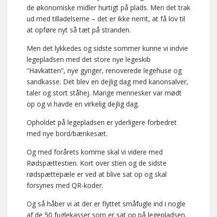
de økonomiske midler hurtigt på plads. Men det trak
ud med tilladelserne – det er ikke nemt, at få lov til
at opføre nyt så tæt på stranden.
Men det lykkedes og sidste sommer kunne vi indvie
legepladsen med det store nye legeskib
“Havkatten”, nye gynger, renoverede legehuse og
sandkasse. Det blev en dejlig dag med kanonsalver,
taler og stort ståhej. Mange mennesker var mødt
op og vi havde en virkelig dejlig dag.
Opholdet på legepladsen er yderligere forbedret
med nye bord/bænkesæt.
Og med forårets komme skal vi videre med
Rødspættestien. Kort over stien og de sidste
rødspættepæle er ved at blive sat op og skal
forsynes med QR-koder.
Og så håber vi at der er flyttet småfugle ind i nogle
af de 50 fuglekasser som er sat op på legepladsen.