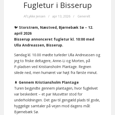
Fugletur i Bisserup
Af
Lykke Jensen
/
apr 13, 2026
/
Generelt
🐦
Storstrøm, Næstved, Bjørnebæk Sø – 12.
april 2026
Bisserup annonceret fugletur kl. 10:00 med
Ulla Andreassen, Bisserup.
Søndag kl. 10.00 mødte turleder Ulla Andreassen og
jeg to friske deltagere, Anne‑Li og Morten, på
P‑pladsen ved Kristiansholm Plantage. Regnen
silede ned, men humøret var højt fra første minut.
🌲
Gennem Kristiansholm Plantage
Turen begyndte gennem plantagen, hvor fuglelivet
var beskedent – et par Musvitter stod for
underholdningen. Det gav til gengæld plads til gode,
hyggelige samtaler på vejen mod dagens mål:
Bjørnebæk Sø.