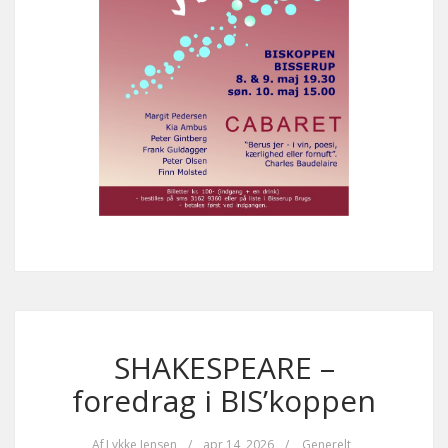
SHAKESPEARE –
foredrag i BIS’koppen
Af
Lykke Jensen
/
apr 14, 2026
/
Generelt