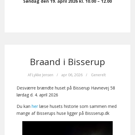
Søndag den 19. april 2026 kl. 10.00 – 12.00
Braand i Bisserup
Af
Lykke Jensen
/
apr 06, 2026
/
Generelt
Desværre brændte huset på Bisserup Havnevej 58
lørdag d. 4. april 2026
Du kan
her
læse husets historie som sammen med
mange af Bisserups huse ligger på Bissserup.dk