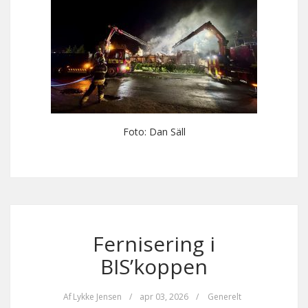
Foto: Dan Säll
Fernisering i
BIS’koppen
Af
Lykke Jensen
/
apr 03, 2026
/
Generelt