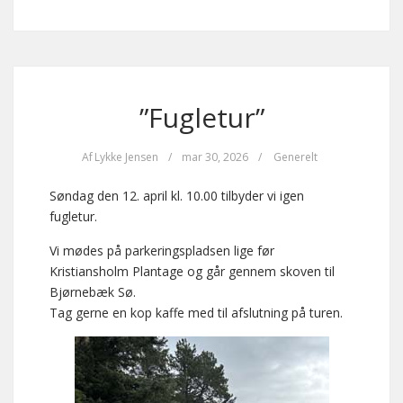
”Fugletur”
Af
Lykke Jensen
/
mar 30, 2026
/
Generelt
Søndag den 12. april kl. 10.00 tilbyder vi igen
fugletur.
Vi mødes på parkeringspladsen lige før
Kristiansholm Plantage og går gennem skoven til
Bjørnebæk Sø.
Tag gerne en kop kaffe med til afslutning på turen.