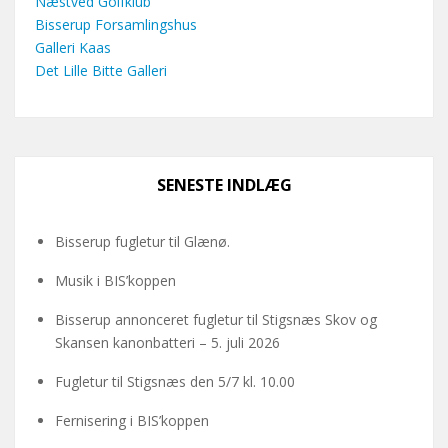
Næstved Golfklub
Bisserup Forsamlingshus
Galleri Kaas
Det Lille Bitte Galleri
SENESTE INDLÆG
Bisserup fugletur til Glænø.
Musik i BIS’koppen
Bisserup annonceret fugletur til Stigsnæs Skov og
Skansen kanonbatteri – 5. juli 2026
Fugletur til Stigsnæs den 5/7 kl. 10.00
Fernisering i BIS’koppen