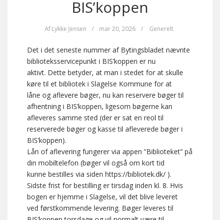
BIS’koppen
Af
Lykke Jensen
/
mar 20, 2026
/
Generelt
Det i det seneste nummer af Bytingsbladet nævnte
biblioteksservicepunkt i BIS’koppen er nu
aktivt. Dette betyder, at man i stedet for at skulle
køre til et bibliotek i Slagelse Kommune for at
låne og aflevere bøger, nu kan reservere bøger til
afhentning i BIS’koppen, ligesom bøgerne kan
afleveres samme sted (der er sat en reol til
reserverede bøger og kasse til afleverede bøger i
BIS’koppen).
Lån of aflevering fungerer via appen ”Biblioteket” på
din mobiltelefon (bøger vil også om kort tid
kunne bestilles via siden https://bibliotek.dk/ ).
Sidste frist for bestilling er tirsdag inden kl. 8. Hvis
bogen er hjemme i Slagelse, vil det blive leveret
ved førstkommende levering. Bøger leveres til
BIS’koppen torsdage og vil normalt være til