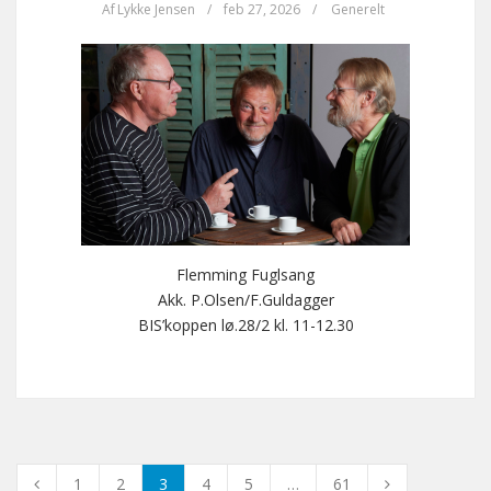
Af
Lykke Jensen
/
feb 27, 2026
/
Generelt
Flemming Fuglsang
Akk. P.Olsen/F.Guldagger
BIS’koppen lø.28/2 kl. 11-12.30
1
2
3
4
5
…
61