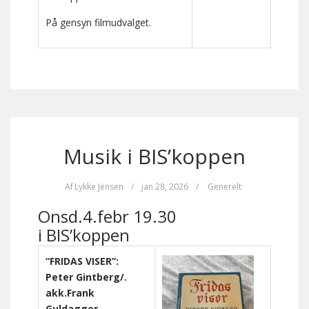
På gensyn filmudvalget.
Musik i BIS’koppen
Af
Lykke Jensen
/
jan 28, 2026
/
Generelt
Onsd.4.febr 19.30
i BIS’koppen
“FRIDAS VISER”:
Peter Gintberg/.
akk.Frank
Guldagger