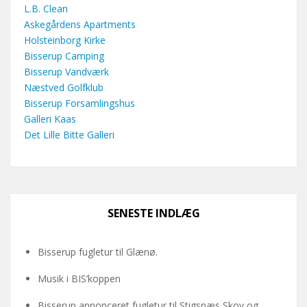
L.B. Clean
Askegårdens Apartments
Holsteinborg Kirke
Bisserup Camping
Bisserup Vandværk
Næstved Golfklub
Bisserup Forsamlingshus
Galleri Kaas
Det Lille Bitte Galleri
SENESTE INDLÆG
Bisserup fugletur til Glænø.
Musik i BIS’koppen
Bisserup annonceret fugletur til Stigsnæs Skov og