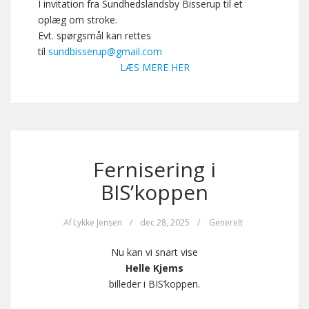
I invitation fra Sundhedslandsby Bisserup til et
oplæg om stroke.
Evt. spørgsmål kan rettes
til
sundbisserup@gmail.com
LÆS MERE HER
Fernisering i
BIS’koppen
Af
Lykke Jensen
/
dec 28, 2025
/
Generelt
Nu kan vi snart vise
Helle Kjems
billeder i BIS’koppen.