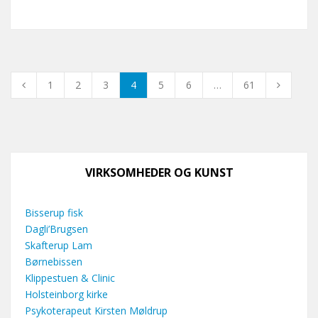
1
2
3
4
5
6
…
61
VIRKSOMHEDER OG KUNST
Bisserup fisk
Dagli’Brugsen
Skafterup Lam
Børnebissen
Klippestuen & Clinic
Holsteinborg kirke
Psykoterapeut Kirsten Møldrup