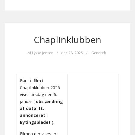
Chaplinklubben
Af
Lykke Jensen
/
dec 28, 2025
/
Generelt
Første film i
Chaplinklubben 2026
vises tirsdag den 6.
januar (
obs ændring
af dato ift.
annonceret i
Bytingsbladet
).
Filmen der vises er