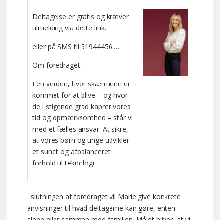
Deltagelse er gratis og kræver
tilmelding via dette link:
eller på SMS til 51944456.…
Om foredraget:
I en verden, hvor skærmene er
kommet for at blive – og hvor
de i stigende grad kaprer vores
tid og opmærksomhed – står vi
med et fælles ansvar: At sikre,
at vores børn og unge udvikler
et sundt og afbalanceret
forhold til teknologi.
I slutningen af foredraget vil Marie give konkrete
anvisninger til hvad deltagerne kan gøre, enten
alene eller sammen med familien. Målet bliver, at vi