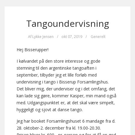
Tangoundervisning
Af
Lykke Jensen
/
okt 07, 2019
/
Generelt
Hej Bisserupper!
I kølvandet på den store interesse og gode
stemning til den argentinske tangoaften i
september, tilbyder jeg et lille forløb med
undervisning i tango i Bisserup Forsamlingshus.
Det bliver mig, der underviser og i det omfang, det
kan lade sig gøre, kommer Kasper, min mand også
med. Udgangspunktet er, at det skal være simpelt,
hyggeligt og sjovt at danse tango.
Jeg har booket Forsamlingshuset 6 mandage fra d.
28. oktober-2. december fra kl. 19.00-20.30.
Prisen bliver kr. 600,- pr. person og for at få en god