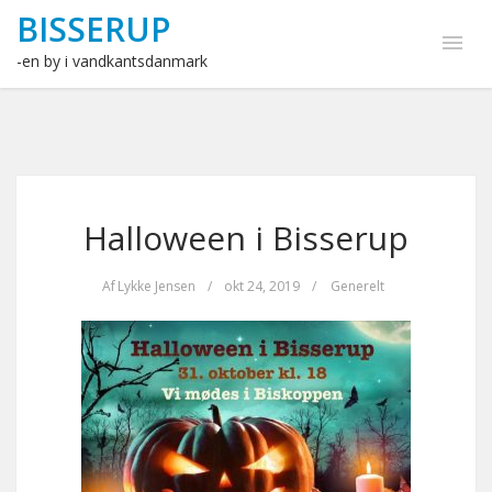
BISSERUP
-en by i vandkantsdanmark
Halloween i Bisserup
Af
Lykke Jensen
/
okt 24, 2019
/
Generelt