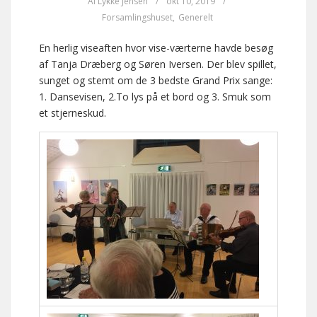
Af
Lykke Jensen
/
okt 10, 2019
/
Forsamlingshuset
,
Generelt
En herlig viseaften hvor vise-værterne havde besøg
af Tanja Dræberg og Søren Iversen. Der blev spillet,
sunget og stemt om de 3 bedste Grand Prix sange:
1. Dansevisen, 2.To lys på et bord og 3. Smuk som
et stjerneskud.