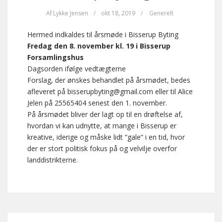
Af
Lykke Jensen
/
okt 18, 2019
/
Generelt
Hermed indkaldes til årsmøde i Bisserup Byting
Fredag den 8. november kl. 19 i Bisserup
Forsamlingshus
Dagsorden ifølge vedtægterne
Forslag, der ønskes behandlet på årsmødet, bedes
afleveret på bisserupbyting@gmail.com eller til Alice
Jelen på 25565404 senest den 1. november.
På årsmødet bliver der lagt op til en drøftelse af,
hvordan vi kan udnytte, at mange i Bisserup er
kreative, iderige og måske lidt ”gale” i en tid, hvor
der er stort politisk fokus på og velvilje overfor
landdistrikterne.