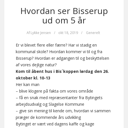
Hvordan ser Bisserup
ud om 5 år
Af
Lykke Jensen
/
okt 18, 2019
/
Generelt
Er vi blevet flere eller færre? Har vi stadig en
kommunal skole? Hvordan kommer vi til og fra
Bisserup? Hvordan er adgangen til og beskyttelsen
af vores dejlige natur?
Kom til åbent hus i Bis´koppen lørdag den 26.
oktober kl. 10-13
Her kan man
– blive klogere på fakta om vores område
– få en snak med repræsentanter fra Bytingets
arbejdsudvalg og Slagelse Kommune
– give sin mening til kende om, hvordan vi sammen
præger de kommende års udvikling
Bytinget er vært ved dagens kaffe og kage