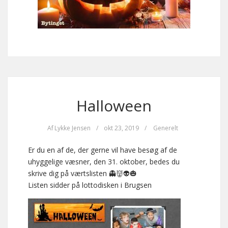
Halloween
Af
Lykke Jensen
/
okt 23, 2019
/
Generelt
Er du en af de, der gerne vil have besøg af de
uhyggelige væsner, den 31. oktober, bedes du
skrive dig på værtslisten
👻
👹
👽
🎃
Listen sidder på lottodisken i Brugsen