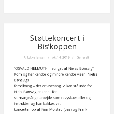
Støttekoncert i
Bis’koppen
Af
Lykke Jensen
/
okt 14, 2019
/
Generelt
”OSVALD HELMUTH – sunget af Nielss Bønsvig”.
Kom og hør kendte og mindre kendte viser i Nielss
Bønsvigs
fortolkning – det er visesang, vi kan stå inde for.
Niels Bønsvig er kendt for
sit mangeårige arbejde som revyskuespiller og
instruktør og han bakkes ved
koncerten op af Finn Molsted (bas) og Frank