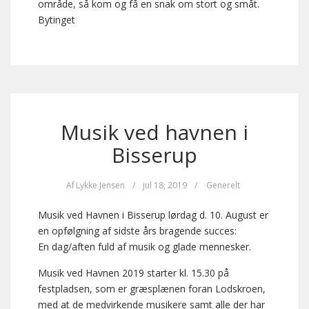
område, så kom og få en snak om stort og småt.
Bytinget
Musik ved havnen i
Bisserup
Af
Lykke Jensen
/
jul 18, 2019
/
Generelt
Musik ved Havnen i Bisserup lørdag d. 10. August er
en opfølgning af sidste års bragende succes:
En dag/aften fuld af musik og glade mennesker.
Musik ved Havnen 2019 starter kl. 15.30 på
festpladsen, som er græsplænen foran Lodskroen,
med at de medvirkende musikere samt alle der har