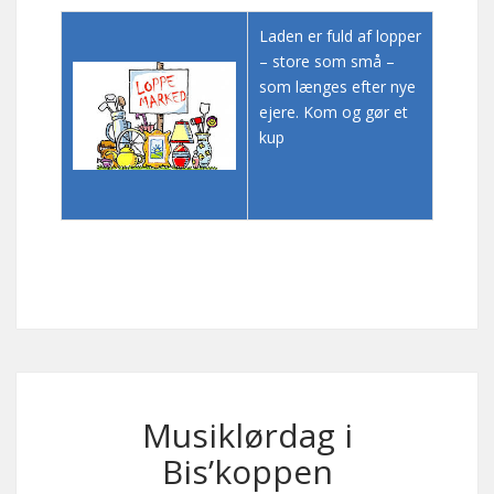
Laden er fuld af lopper
– store som små –
som længes efter nye
ejere. Kom og gør et
kup
Musiklørdag i
Bis’koppen