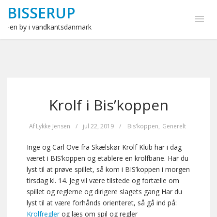
BISSERUP
-en by i vandkantsdanmark
Krolf i Bis’koppen
Af
Lykke Jensen
/
jul 22, 2019
/
Bis'koppen
,
Generelt
Inge og Carl Ove fra Skælskør Krolf Klub har i dag
været i BIS’koppen og etablere en krolfbane. Har du
lyst til at prøve spillet, så kom i BIS’koppen i morgen
tirsdag kl. 14. Jeg vil være tilstede og fortælle om
spillet og reglerne og dirigere slagets gang Har du
lyst til at være forhånds orienteret, så gå ind på:
Krolfregler
og læs om spil og regler