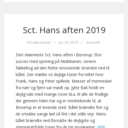
Sct. Hans aften 2019
Af
Lykke Jensen
/
jun 24, 2019
/
Generelt
Den skønneste Sct. Hans aften i Bisserup. Stor
succes med spisning på Multibanen, senere
fakkeltog ad den flotte renoverede strandsti ned til
bålet. Der mødte os dejlige toner fra teltet hvor
Frank, Hans og Peter spillede. Masser af mennesker
fra nær og fjern var mødt op. Jytte Bak holdt en
dejlig tale med mange roser bl.a. til alle de frivillige
der gennem tiden har og er medvirkende til, at
Bisserup er et levende sted Bålet brændte flot og
de smukke sange lød så fint i det stille vejr. Mens
bålet brændte ned lforsatte de dejligste og
stemningsfulde toner fra de tre musikanter.
HER