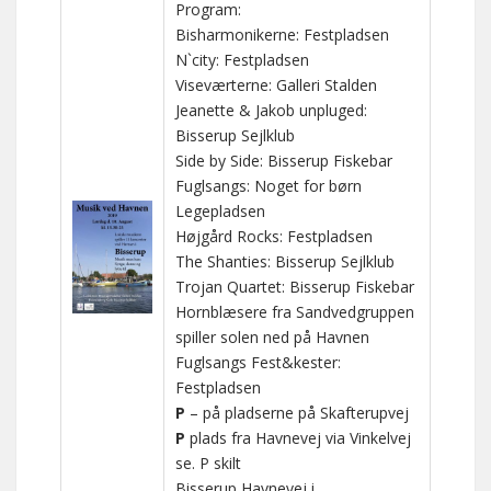
Program:
Bisharmonikerne: Festpladsen
N`city: Festpladsen
Viseværterne: Galleri Stalden
Jeanette & Jakob unpluged:
Bisserup Sejlklub
Side by Side: Bisserup Fiskebar
Fuglsangs: Noget for børn
Legepladsen
Højgård Rocks: Festpladsen
The Shanties: Bisserup Sejlklub
Trojan Quartet: Bisserup Fiskebar
Hornblæsere fra Sandvedgruppen
spiller solen ned på Havnen
Fuglsangs Fest&kester:
Festpladsen
P
– på pladserne på Skafterupvej
P
plads fra Havnevej via Vinkelvej
se. P skilt
Bisserup Havnevej i