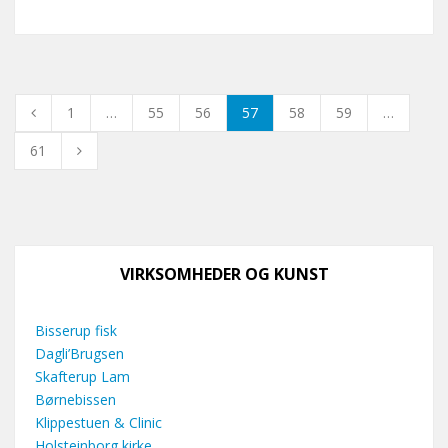
1
…
55
56
57
58
59
…
61
VIRKSOMHEDER OG KUNST
Bisserup fisk
Dagli’Brugsen
Skafterup Lam
Børnebissen
Klippestuen & Clinic
Holsteinborg kirke