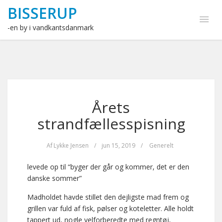
BISSERUP
-en by i vandkantsdanmark
Årets
strandfællesspisning
Af
Lykke Jensen
/
jun 15, 2019
/
Generelt
levede op til “byger der går og kommer, det er den
danske sommer”
Madholdet havde stillet den dejligste mad frem og
grillen var fuld af fisk, pølser og koteletter. Alle holdt
tappert ud, nogle velforberedte med regntøj,