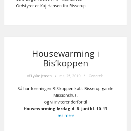
Ordstyrer er Kaj Hansen fra Bisserup.
Housewarming i
Bis’koppen
Af
Lykke Jensen
/
maj 25, 2019
/
Generelt
Så har foreningen BIS’koppen købt Bisserup gamle
Missionshus,
og vi inviterer derfor til
Housewarming lørdag d. 8. juni kl. 10-13
læs mere