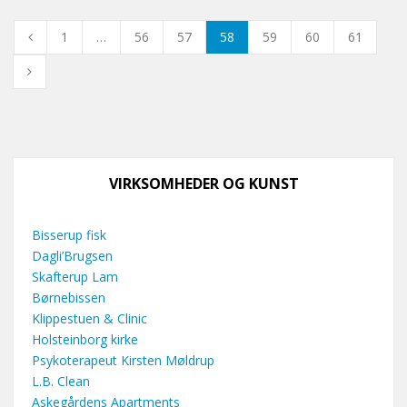
1
…
56
57
58
59
60
61
VIRKSOMHEDER OG KUNST
Bisserup fisk
Dagli’Brugsen
Skafterup Lam
Børnebissen
Klippestuen & Clinic
Holsteinborg kirke
Psykoterapeut Kirsten Møldrup
L.B. Clean
Askegårdens Apartments