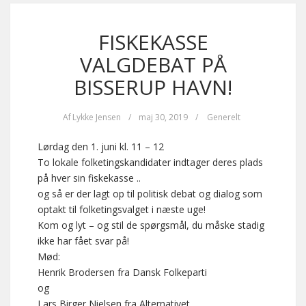
FISKEKASSE
VALGDEBAT PÅ
BISSERUP HAVN!
Af
Lykke Jensen
/
maj 30, 2019
/
Generelt
Lørdag den 1. juni kl. 11 – 12
To lokale folketingskandidater indtager deres plads
på hver sin fiskekasse ..
og så er der lagt op til politisk debat og dialog som
optakt til folketingsvalget i næste uge!
Kom og lyt – og stil de spørgsmål, du måske stadig
ikke har fået svar på!
Mød:
Henrik Brodersen fra Dansk Folkeparti
og
Lars Birger Nielsen fra Alternativet.