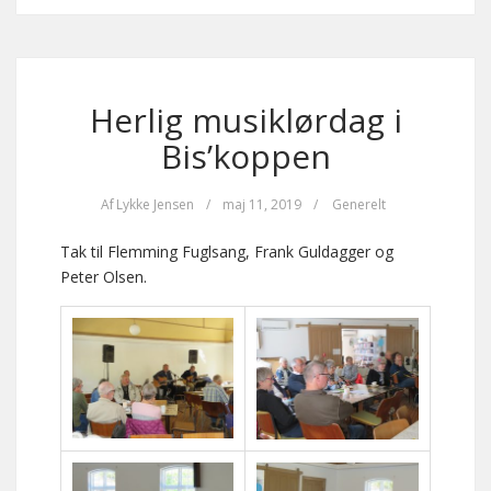
Herlig musiklørdag i
Bis’koppen
Af
Lykke Jensen
/
maj 11, 2019
/
Generelt
Tak til Flemming Fuglsang, Frank Guldagger og
Peter Olsen.