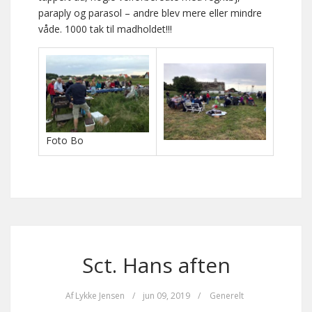
paraply og parasol – andre blev mere eller mindre
våde. 1000 tak til madholdet!!!
Foto Bo
Sct. Hans aften
Af
Lykke Jensen
/
jun 09, 2019
/
Generelt