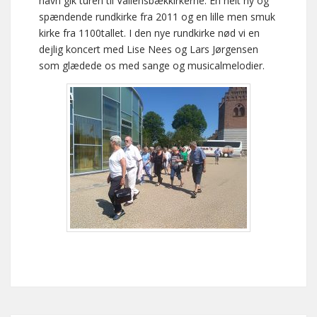
havn gik turen til Vallensbækkirkerne. En helt ny og
spændende rundkirke fra 2011 og en lille men smuk
kirke fra 1100tallet. I den nye rundkirke nød vi en
dejlig koncert med Lise Nees og Lars Jørgensen
som glædede os med sange og musicalmelodier.