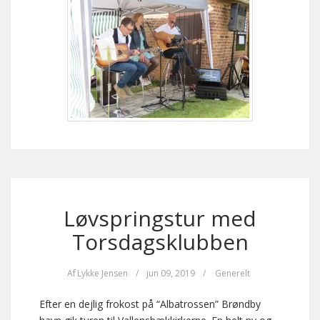
Løvspringstur med
Torsdagsklubben
Af
Lykke Jensen
/
jun 09, 2019
/
Generelt
Efter en dejlig frokost på “Albatrossen” Brøndby