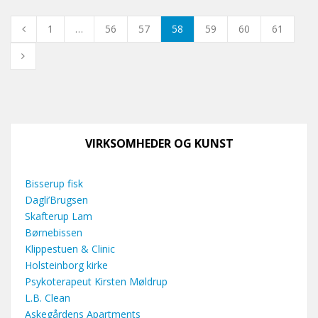
1
…
56
57
58
59
60
61
VIRKSOMHEDER OG KUNST
Bisserup fisk
Dagli’Brugsen
Skafterup Lam
Børnebissen
Klippestuen & Clinic
Holsteinborg kirke
Psykoterapeut Kirsten Møldrup
L.B. Clean
Askegårdens Apartments