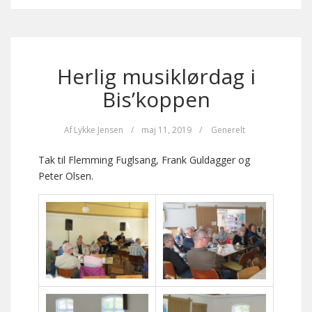
Herlig musiklørdag i
Bis’koppen
Af
Lykke Jensen
/
maj 11, 2019
/
Generelt
Tak til Flemming Fuglsang, Frank Guldagger og
Peter Olsen.