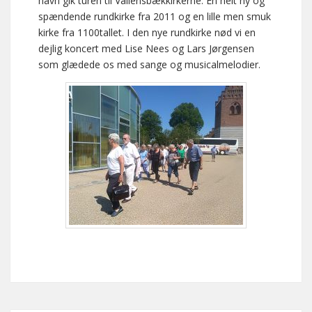
havn gik turen til Vallensbækkirkerne. En helt ny og
spændende rundkirke fra 2011 og en lille men smuk
kirke fra 1100tallet. I den nye rundkirke nød vi en
dejlig koncert med Lise Nees og Lars Jørgensen
som glædede os med sange og musicalmelodier.