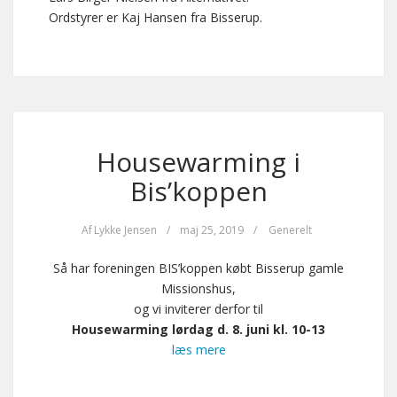
Ordstyrer er Kaj Hansen fra Bisserup.
Housewarming i
Bis’koppen
Af
Lykke Jensen
/
maj 25, 2019
/
Generelt
Så har foreningen BIS’koppen købt Bisserup gamle
Missionshus,
og vi inviterer derfor til
Housewarming lørdag d. 8. juni kl. 10-13
læs mere