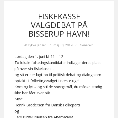
FISKEKASSE
VALGDEBAT PÅ
BISSERUP HAVN!
Af
Lykke Jensen
/
maj 30, 2019
/
Generelt
Lørdag den 1. juni kl. 11 – 12
To lokale folketingskandidater indtager deres plads
på hver sin fiskekasse ..
og så er der lagt op til politisk debat og dialog som
optakt til folketingsvalget i næste uge!
Kom og lyt – og stil de spørgsmål, du måske stadig
ikke har fået svar på!
Mød:
Henrik Brodersen fra Dansk Folkeparti
og
Lars Birger Nielsen fra Alternativet.