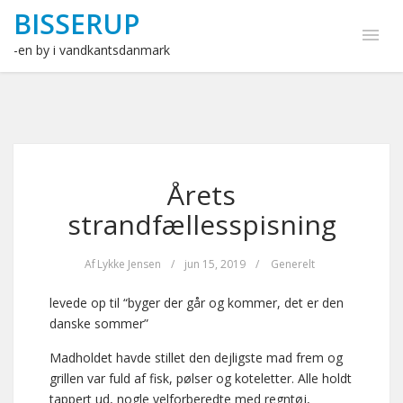
BISSERUP
-en by i vandkantsdanmark
Årets
strandfællesspisning
Af
Lykke Jensen
/
jun 15, 2019
/
Generelt
levede op til “byger der går og kommer, det er den
danske sommer”
Madholdet havde stillet den dejligste mad frem og
grillen var fuld af fisk, pølser og koteletter. Alle holdt
tappert ud, nogle velforberedte med regntøj,