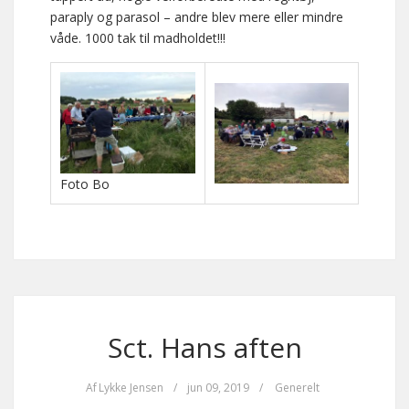
paraply og parasol – andre blev mere eller mindre
våde. 1000 tak til madholdet!!!
Foto Bo
Sct. Hans aften
Af
Lykke Jensen
/
jun 09, 2019
/
Generelt