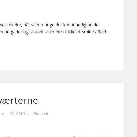
ver mindre, når vi er mange der kontinuerlig holder
rene gader og strande animere til ikke at smide affald.
værterne
mar 20, 2019
/
Generelt