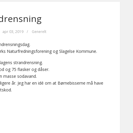
drensning
apr 03, 2019
/
Generelt
andrensningsdag.
ks Naturfredningsforening og Slagelse Kommune.
dagens strandrensning.
kod og 75 flasker og dåser.
 en masse sodavand.
dligere år. Jeg har en idé om at Børnebisserne må have
etskod.