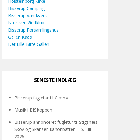
Holsteinborg Kirke
Bisserup Camping
Bisserup Vandværk
Næstved Golfklub
Bisserup Forsamlingshus
Galleri Kaas
Det Lille Bitte Galleri
SENESTE INDLÆG
Bisserup fugletur til Glænø.
Musik i BIS’koppen
Bisserup annonceret fugletur til Stigsnæs
Skov og Skansen kanonbatteri – 5. juli
2026