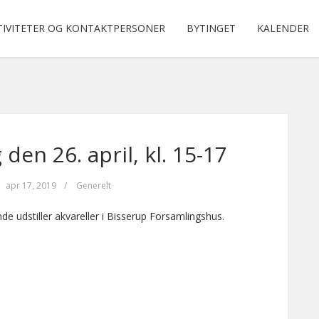
TIVITETER OG KONTAKTPERSONER
BYTINGET
KALENDER
den 26. april, kl. 15-17
apr 17, 2019
/
Generelt
e udstiller akvareller i Bisserup Forsamlingshus.