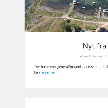
Nyt fra
Af
Jakob Højgård
/
Der har været generalforsamling i Bisserup Se
kan
læses her
.