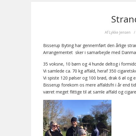
Stran
Af
Lykke Jensen
/
Bisserup Byting har gennemført den årlige str
Arrangementet sker i samarbejde med Danmar
35 voksne, 10 børn og 4 hunde deltog i formid
Vi samlede ca. 70 kg affald, heraf 350 cigarets
Vi spiste 120 pølser og 100 brød, drak 6 øl og
Bisserup forekom os mere affaldsfri i år end ti
været meget flittige til at samle affald og cigar