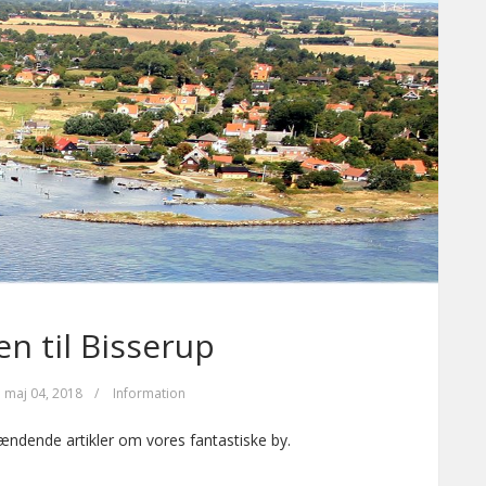
 til Bisserup
maj 04, 2018
/
Information
pændende artikler om vores fantastiske by.