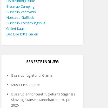
Holsteinborg Kirke
Bisserup Camping
Bisserup Vandværk
Næstved Golfklub
Bisserup Forsamlingshus
Galleri Kaas
Det Lille Bitte Galleri
SENESTE INDLÆG
Bisserup fugletur til Glænø.
Musik i BIS’koppen
Bisserup annonceret fugletur til Stigsnæs
Skov og Skansen kanonbatteri – 5. juli
2026