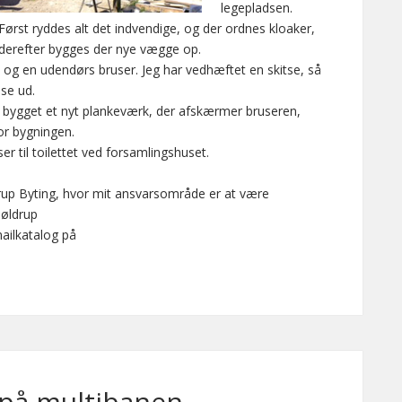
legepladsen.
Først ryddes alt det indvendige, og der ordnes kloaker,
derefter bygges der nye vægge op.
let og en udendørs bruser. Jeg har vedhæftet en skitse, så
 se ud.
 bygget et nyt plankeværk, der afskærmer bruseren,
or bygningen.
ser til toilettet ved forsamlingshuset.
sserup Byting, hvor mit ansvarsområde er at være
Møldrup
mailkatalog på
 på multibanen