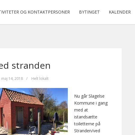
TIVITETER OG KONTAKTPERSONER
BYTINGET
KALENDER
ved stranden
maj 14, 2018
/
Helt lokalt
Nu går Slagelse
Kommune i gang
med at
istandsætte
toiletterne på
Stranden/ved