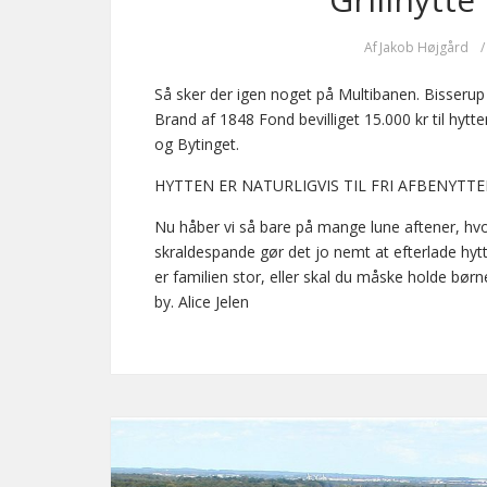
Af
Jakob Højgård
/
Så sker der igen noget på Multibanen. Bisserup 
Brand af 1848 Fond bevilliget 15.000 kr til hyt
og Bytinget.
HYTTEN ER NATURLIGVIS TIL FRI AFBENYTTEL
Nu håber vi så bare på mange lune aftener, hvo
skraldespande gør det jo nemt at efterlade hyt
er familien stor, eller skal du måske holde børne
by. Alice Jelen