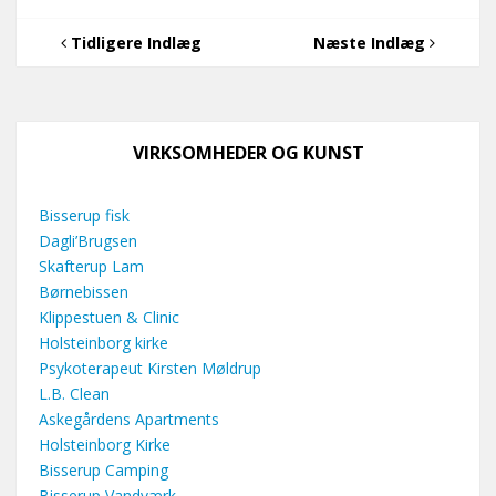
Tidligere Indlæg
Næste Indlæg
VIRKSOMHEDER OG KUNST
Bisserup fisk
Dagli’Brugsen
Skafterup Lam
Børnebissen
Klippestuen & Clinic
Holsteinborg kirke
Psykoterapeut Kirsten Møldrup
L.B. Clean
Askegårdens Apartments
Holsteinborg Kirke
Bisserup Camping
Bisserup Vandværk