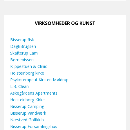
VIRKSOMHEDER OG KUNST
Bisserup fisk
Dagli’Brugsen
Skafterup Lam
Børnebissen
Klippestuen & Clinic
Holsteinborg kirke
Psykoterapeut Kirsten Møldrup
L.B. Clean
Askegårdens Apartments
Holsteinborg Kirke
Bisserup Camping
Bisserup Vandværk
Næstved Golfklub
Bisserup Forsamlingshus