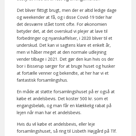
Det bliver flittigt brugt, men der er altid ledige dage
og weekender at få, og i disse Covid-19 tider har
det desværre stået tomt ofte. For økonomien
betyder det, at det overskud vi plejer at lave til
forbedringer og nyanskaffelser, i 2020 bliver til et
underskud. Det kan vi sagtens klare et enkelt år,
men vi håber meget at den normale udlejning
vender tilbage i 2021. Det gør den kun hvis os der
bor i Bisserup sørger for at bruge huset og husker
at fortælle venner og bekendte, at her har vi et
fantastisk forsamlingshus.
En måde at støtte forsamlingshuset på er også at
købe et andelsbevis. Det koster 500 kr. som et
engangsbeløb, og man får en klækkelig rabat på
lejen når man har et andelsbevis.
Hvis du vil købe et andelsbevis, eller leje
forsamlingshuset, så ring til Lisbeth Højgård på Tlf.