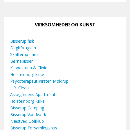
VIRKSOMHEDER OG KUNST
Bisserup fisk
Dagli’Brugsen
Skafterup Lam
Børnebissen
Klippestuen & Clinic
Holsteinborg kirke
Psykoterapeut Kirsten Møldrup
L.B. Clean
Askegårdens Apartments
Holsteinborg Kirke
Bisserup Camping
Bisserup Vandværk
Næstved Golfklub
Bisserup Forsamlingshus