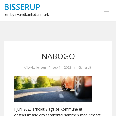
BISSERUP
-en by i vandkantsdanmark
NABOGO
Af
Lykke Jensen
/
sep 14, 2022
/
Generelt
I juni 2020 afholdt Slagelse Kommune et
opstartsmøde om samkørsel sammen med firmaet