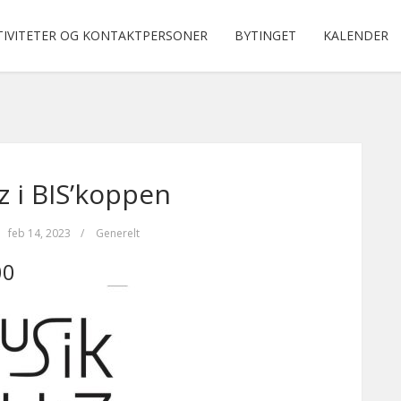
TIVITETER OG KONTAKTPERSONER
BYTINGET
KALENDER
 i BIS’koppen
feb 14, 2023
/
Generelt
00