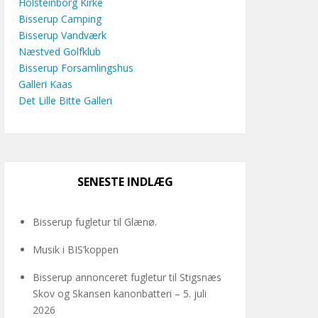
Holsteinborg Kirke
Bisserup Camping
Bisserup Vandværk
Næstved Golfklub
Bisserup Forsamlingshus
Galleri Kaas
Det Lille Bitte Galleri
SENESTE INDLÆG
Bisserup fugletur til Glænø.
Musik i BIS’koppen
Bisserup annonceret fugletur til Stigsnæs
Skov og Skansen kanonbatteri – 5. juli
2026