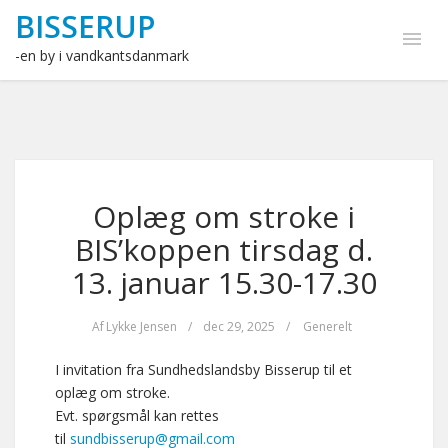
BISSERUP
-en by i vandkantsdanmark
Oplæg om stroke i
BIS’koppen tirsdag d.
13. januar 15.30-17.30
Af
Lykke Jensen
/
dec 29, 2025
/
Generelt
I invitation fra Sundhedslandsby Bisserup til et
oplæg om stroke.
Evt. spørgsmål kan rettes
til
sundbisserup@gmail.com