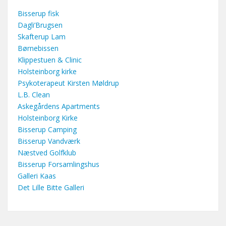
Bisserup fisk
Dagli’Brugsen
Skafterup Lam
Børnebissen
Klippestuen & Clinic
Holsteinborg kirke
Psykoterapeut Kirsten Møldrup
L.B. Clean
Askegårdens Apartments
Holsteinborg Kirke
Bisserup Camping
Bisserup Vandværk
Næstved Golfklub
Bisserup Forsamlingshus
Galleri Kaas
Det Lille Bitte Galleri