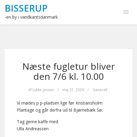
BISSERUP
-en by i vandkantsdanmark
Næste fugletur bliver
den 7/6 kl. 10.00
Af
Lykke Jensen
/
maj 31, 2026
/
Generelt
Vi mødes p p-pladsen lige før Kristiansholm
Plantage og går derfra ud til Bjørnebæk Sø.
Tag gerne kaffe med.
Ulla Andreassen