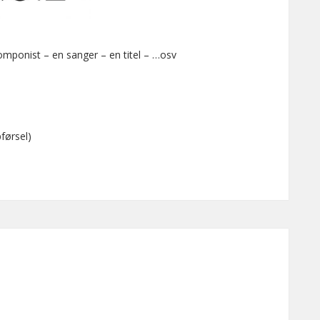
omponist – en sanger – en titel – …osv
førsel)