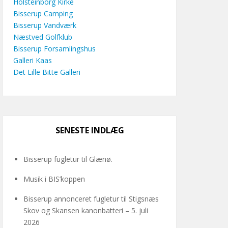
Holsteinborg Kirke
Bisserup Camping
Bisserup Vandværk
Næstved Golfklub
Bisserup Forsamlingshus
Galleri Kaas
Det Lille Bitte Galleri
SENESTE INDLÆG
Bisserup fugletur til Glænø.
Musik i BIS’koppen
Bisserup annonceret fugletur til Stigsnæs
Skov og Skansen kanonbatteri – 5. juli
2026