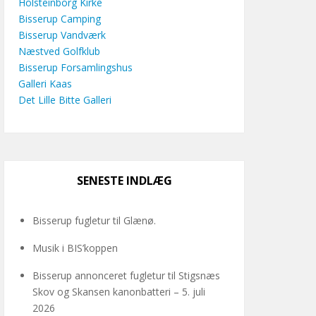
Holsteinborg Kirke
Bisserup Camping
Bisserup Vandværk
Næstved Golfklub
Bisserup Forsamlingshus
Galleri Kaas
Det Lille Bitte Galleri
SENESTE INDLÆG
Bisserup fugletur til Glænø.
Musik i BIS’koppen
Bisserup annonceret fugletur til Stigsnæs
Skov og Skansen kanonbatteri – 5. juli
2026