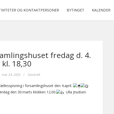
TIVITETER OG KONTAKTPERSONER
BYTINGET
KALENDER
samlingshuset fredag d. 4.
 kl. 18,30
mar 24, 2025
/
Generelt
fællesspisning i forsamlingshuset den 4.april.
søndag den 30.marts klokken 12.00.
Ulla Jnudsen