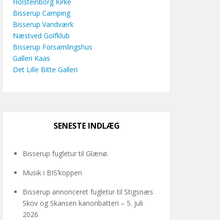
Holsteinborg Kirke
Bisserup Camping
Bisserup Vandværk
Næstved Golfklub
Bisserup Forsamlingshus
Galleri Kaas
Det Lille Bitte Galleri
SENESTE INDLÆG
Bisserup fugletur til Glænø.
Musik i BIS’koppen
Bisserup annonceret fugletur til Stigsnæs
Skov og Skansen kanonbatteri – 5. juli
2026