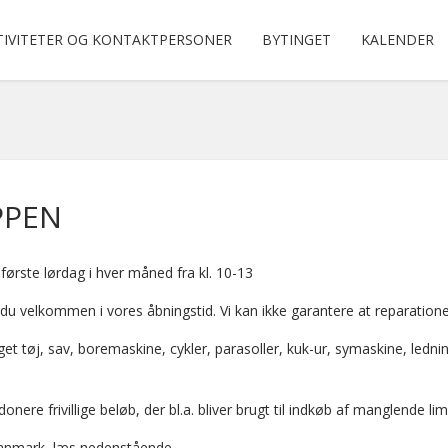
TIVITETER OG KONTAKTPERSONER
BYTINGET
KALENDER
OPPEN
første lørdag i hver måned fra kl. 10-13
 du velkommen i vores åbningstid. Vi kan ikke garantere at reparatione
get tøj, sav, boremaskine, cykler, parasoller, kuk-ur, symaskine, le
re frivillige beløb, der bl.a. bliver brugt til indkøb af manglende lim,
 Danmark, læs nedenstående.