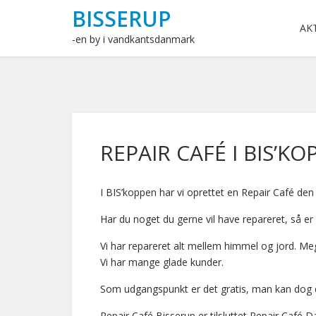
BISSERUP
AK
-en by i vandkantsdanmark
REPAIR CAFÉ I BIS’K
I BIS’koppen har vi oprettet en Repair Café den 
Har du noget du gerne vil have repareret, så er
Vi har repareret alt mellem himmel og jord. Me
Vi har mange glade kunder.
Som udgangspunkt er det gratis, man kan dog done
Repair Café Bisserup er tilsluttet Repair Café