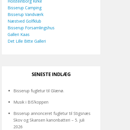
Holsteinborg Kirke
Bisserup Camping
Bisserup Vandværk
Næstved Golfklub
Bisserup Forsamlingshus
Galleri Kaas
Det Lille Bitte Galleri
SENESTE INDLÆG
Bisserup fugletur til Glænø.
Musik i BIS’koppen
Bisserup annonceret fugletur til Stigsnæs
Skov og Skansen kanonbatteri – 5. juli
2026