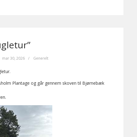
ugletur”
mar 30, 2026
/
Generelt
letur.
ansholm Plantage og går gennem skoven til Bjørnebæk
ren.