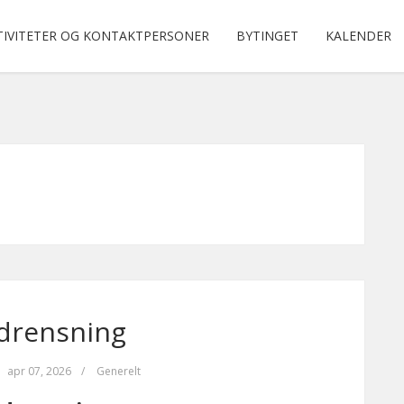
TIVITETER OG KONTAKTPERSONER
BYTINGET
KALENDER
drensning
apr 07, 2026
/
Generelt