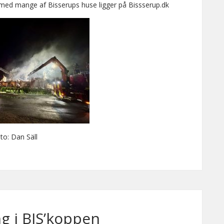
ed mange af Bisserups huse ligger på Bissserup.dk
to: Dan Säll
ng i BIS’koppen