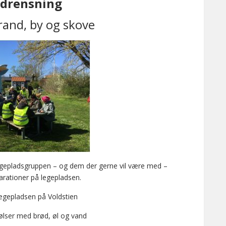
ndrensning
rand, by og skove
egepladsgruppen – og dem der gerne vil være med –
rationer på legepladsen.
egepladsen på Voldstien
ølser med brød, øl og vand