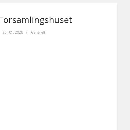
 Forsamlingshuset
apr 01, 2026
/
Generelt