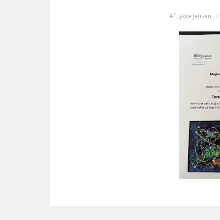
Af
Lykke Jensen
/