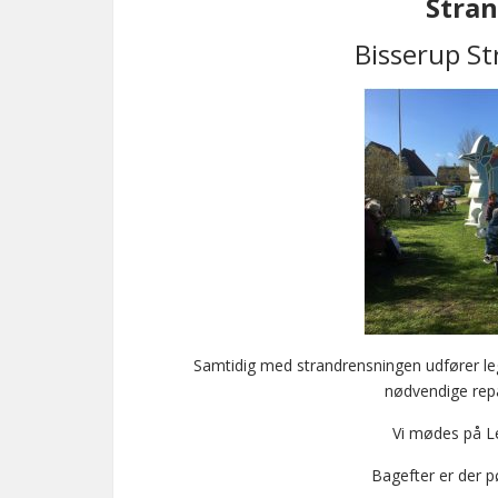
Stra
Bisserup St
Samtidig med strandrensningen udfører l
nødvendige repa
Vi mødes på L
Bagefter er der p