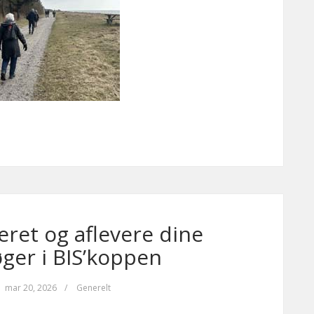
eret og aflevere dine
øger i BIS’koppen
mar 20, 2026
/
Generelt