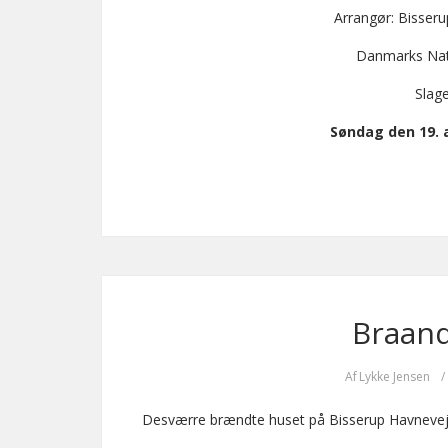
Arrangør: Bisser
Danmarks Nat
Slag
Søndag den 19. ap
Braand
Af
Lykke Jensen
/
Desværre brændte huset på Bisserup Havnevej 5