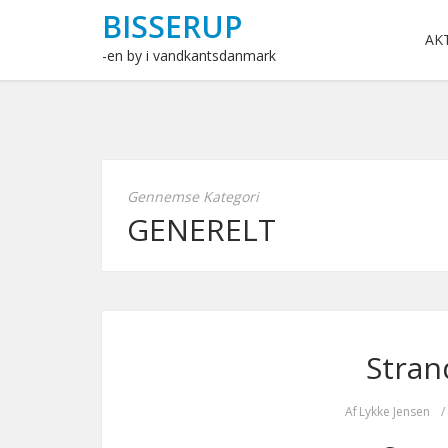
BISSERUP
AK
-en by i vandkantsdanmark
Gennemse Kategori
GENERELT
Stran
Af
Lykke Jensen
/