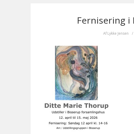
Fernisering i
Af
Lykke Jensen
/