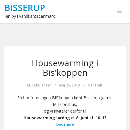
BISSERUP
-en by i vandkantsdanmark
Housewarming i
Bis’koppen
Af
Lykke Jensen
/
maj 25, 2019
/
Generelt
Så har foreningen BIS’koppen købt Bisserup gamle
Missionshus,
og vi inviterer derfor til
Housewarming lørdag d. 8. juni kl. 10-13
læs mere