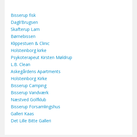
Bisserup fisk
Dagli’Brugsen
Skafterup Lam
Børnebissen
Klippestuen & Clinic
Holsteinborg kirke
Psykoterapeut Kirsten Møldrup
L.B. Clean
Askegårdens Apartments
Holsteinborg Kirke
Bisserup Camping
Bisserup Vandværk
Næstved Golfklub
Bisserup Forsamlingshus
Galleri Kaas
Det Lille Bitte Galleri