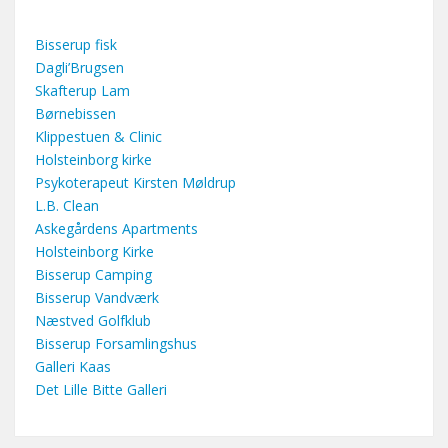
Bisserup fisk
Dagli’Brugsen
Skafterup Lam
Børnebissen
Klippestuen & Clinic
Holsteinborg kirke
Psykoterapeut Kirsten Møldrup
L.B. Clean
Askegårdens Apartments
Holsteinborg Kirke
Bisserup Camping
Bisserup Vandværk
Næstved Golfklub
Bisserup Forsamlingshus
Galleri Kaas
Det Lille Bitte Galleri