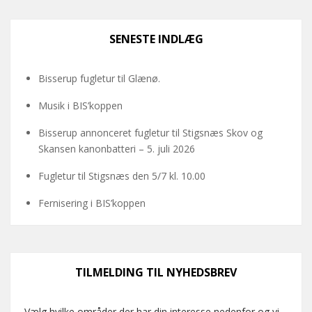
SENESTE INDLÆG
Bisserup fugletur til Glænø.
Musik i BIS’koppen
Bisserup annonceret fugletur til Stigsnæs Skov og
Skansen kanonbatteri – 5. juli 2026
Fugletur til Stigsnæs den 5/7 kl. 10.00
Fernisering i BIS’koppen
TILMELDING TIL NYHEDSBREV
Vælg hvilke områder der har din interesse nedenfor og vi