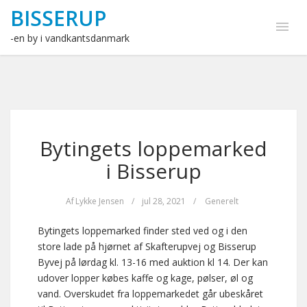
BISSERUP
-en by i vandkantsdanmark
Bytingets loppemarked
i Bisserup
Af
Lykke Jensen
/
jul 28, 2021
/
Generelt
Bytingets loppemarked finder sted ved og i den
store lade på hjørnet af Skafterupvej og Bisserup
Byvej på lørdag kl. 13-16 med auktion kl 14. Der kan
udover lopper købes kaffe og kage, pølser, øl og
vand. Overskudet fra loppemarkedet går ubeskåret