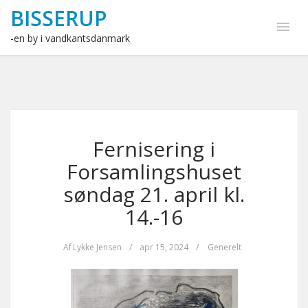
BISSERUP
-en by i vandkantsdanmark
Fernisering i
Forsamlingshuset
søndag 21. april kl.
14.-16
Af
Lykke Jensen
/
apr 15, 2024
/
Generelt