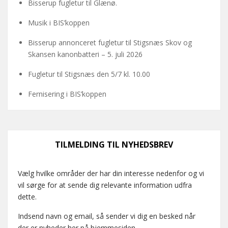
Bisserup fugletur til Glænø.
Musik i BIS’koppen
Bisserup annonceret fugletur til Stigsnæs Skov og
Skansen kanonbatteri – 5. juli 2026
Fugletur til Stigsnæs den 5/7 kl. 10.00
Fernisering i BIS’koppen
TILMELDING TIL NYHEDSBREV
Vælg hvilke områder der har din interesse nedenfor og vi
vil sørge for at sende dig relevante information udfra
dette.
Indsend navn og email, så sender vi dig en besked når
der er nyheder her på hjemmesiden.